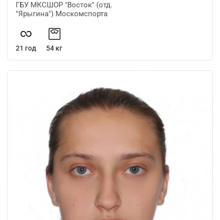
ГБУ МКСШОР "Восток" (отд.
"Ярыгина") Москомспорта
21 год
54 кг