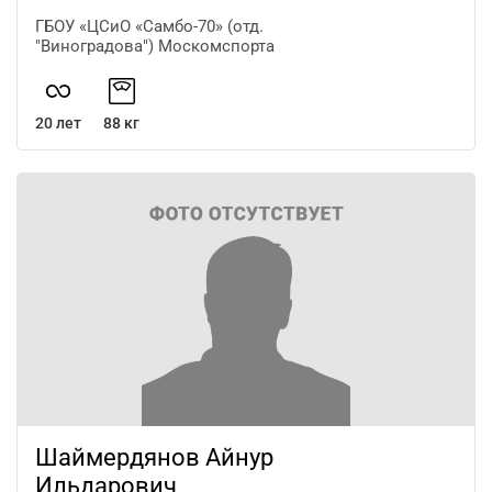
ГБОУ «ЦСиО «Самбо-70» (отд.
"Виноградова") Москомспорта
20 лет
88 кг
Шаймердянов Айнур
Ильдарович