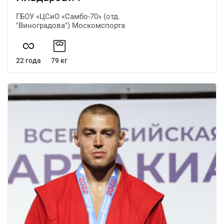
ГБОУ «ЦСиО «Самбо-70» (отд.
"Виноградова") Москомспорта
22 года
79 кг