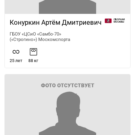
СБОРНАЯ
Конуркин Артём Дмитриевич
МОСКВЫ
ГБОУ «ЦСиО «Самбо-70»
(«Строгино») Москомспорта
25 лет
88 кг