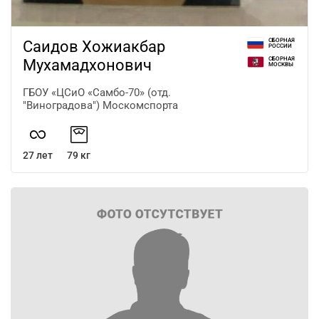
СБОРНАЯ
Саидов Хожиакбар
РОССИИ
СБОРНАЯ
Мухамадхонович
МОСКВЫ
ГБОУ «ЦСиО «Самбо-70» (отд.
"Виноградова") Москомспорта
27 лет
79 кг