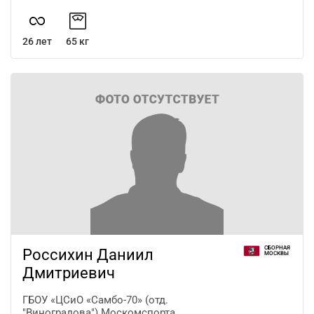
26 лет
65 кг
СБОРНАЯ
Россихин Даниил
МОСКВЫ
Дмитриевич
ГБОУ «ЦСиО «Самбо-70» (отд.
"Виноградова") Москомспорта