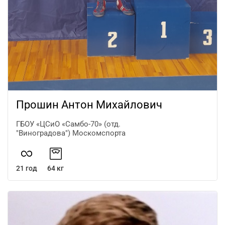
Прошин Антон Михайлович
ГБОУ «ЦСиО «Самбо-70» (отд.
"Виноградова") Москомспорта
21 год
64 кг