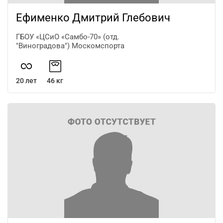
Ефименко Дмитрий Глебович
ГБОУ «ЦСиО «Самбо-70» (отд.
"Виноградова") Москомспорта
20 лет
46 кг