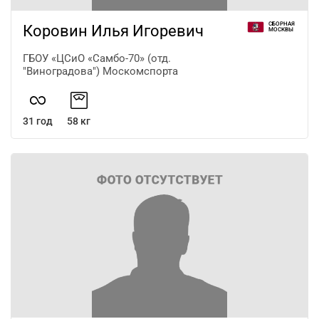
СБОРНАЯ
Коровин Илья Игоревич
МОСКВЫ
ГБОУ «ЦСиО «Самбо-70» (отд.
"Виноградова") Москомспорта
31 год
58 кг