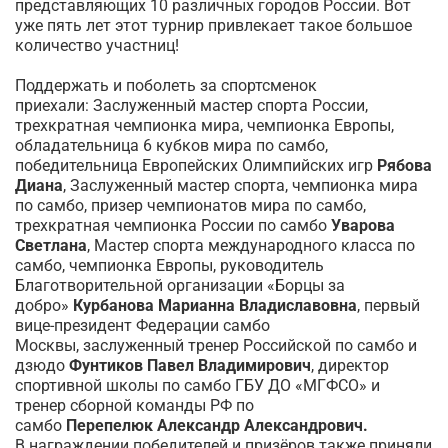
представляющих 10 различных городов России. Вот
уже пять лет этот турнир привлекает такое большое
количество участниц!
Поддержать и поболеть за спортсменок
приехали: Заслуженный мастер спорта России,
трехкратная чемпионка мира, чемпионка Европы,
обладательница 6 кубков мира по самбо,
победительница Европейских Олимпийских игр
Рябова
Диана
, Заслуженный мастер спорта, чемпионка мира
по самбо, призер чемпионатов мира по самбо,
трехкратная чемпионка России по самбо
Уварова
Светлана
, Мастер спорта международного класса по
самбо, чемпионка Европы, руководитель
Благотворительной организации «Борцы за
добро»
Курбанова Марианна Владиславовна
, первый
вице-президент Федерации самбо
Москвы, заслуженный тренер Российской по самбо и
дзюдо
Фунтиков Павел Владимирович
, директор
спортивной школы по самбо ГБУ ДО «МГФСО» и
тренер сборной команды РФ по
самбо
Перепелюк
Александр Александрович.
В награждении победителей и призёров также приняли