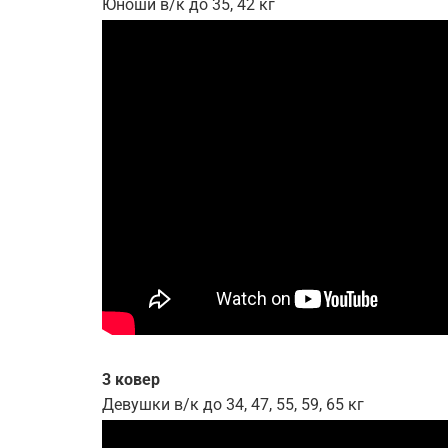
Юноши в/к до 35, 42 кг
3 ковер
Девушки в/к до 34, 47, 55, 59, 65 кг