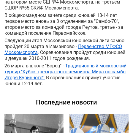
на втором месте СШ №4 Москомспорта, на третьем
СШОР №55 СКИФ Москомспорта.
В общекомандном зачёте среди юношей 13-14 лет
первое место вновь за 3 отделением за "Самбо-70",
второе место за командой города Реутов, третье - за
командой поселения Первомайское.
Следующий этап Московской юношеской лиги самбо
пройдет 20 марта в Измайлово -
Первенство МГФСО
Москомспорта
. Соревнования пройдут среди юношей
и девушек 2010-2011 годов рождения.
26 марта в школе "Борец" -
Традиционный московский
турнир "Кубок трехкратного чемпиона Мира по самбо
Игоря Куринного".
В соревнованиях примут участие
юноши 12-14 лет.
Последние новости