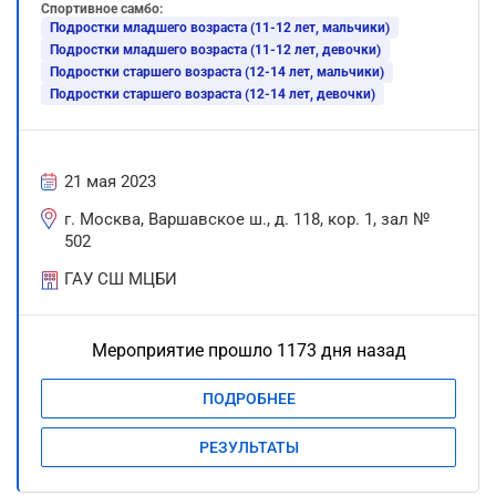
Спортивное самбо:
Подростки младшего возраста (11-12 лет, мальчики)
Подростки младшего возраста (11-12 лет, девочки)
Подростки старшего возраста (12-14 лет, мальчики)
Подростки старшего возраста (12-14 лет, девочки)
21 мая 2023
г. Москва, Варшавское ш., д. 118, кор. 1, зал №
502
ГАУ СШ МЦБИ
Мероприятие прошло 1173 дня назад
ПОДРОБНЕЕ
РЕЗУЛЬТАТЫ