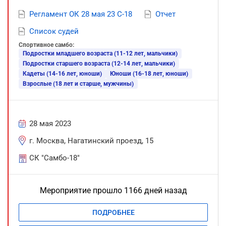
Регламент ОК 28 мая 23 С-18
Отчет
Список судей
Спортивное самбо:
Подростки младшего возраста (11-12 лет, мальчики)
Подростки старшего возраста (12-14 лет, мальчики)
Кадеты (14-16 лет, юноши)
Юноши (16-18 лет, юноши)
Взрослые (18 лет и старше, мужчины)
28 мая 2023
г. Москва, Нагатинский проезд, 15
СК "Самбо-18"
Мероприятие прошло 1166 дней назад
ПОДРОБНЕЕ