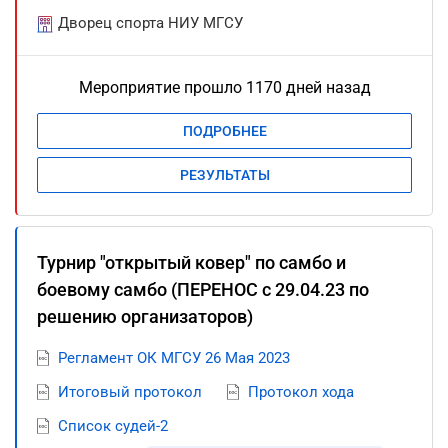
Дворец спорта НИУ МГСУ
Мероприятие прошло 1170 дней назад
ПОДРОБНЕЕ
РЕЗУЛЬТАТЫ
Турнир "открытый ковер" по самбо и
боевому самбо (ПЕРЕНОС с 29.04.23 по
решению организаторов)
Регламент ОК МГСУ 26 Мая 2023
Итоговый протокол
Протокол хода
Список судей-2