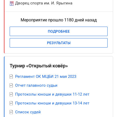
Дворец спорта им. И. Ярыгина
Мероприятие прошло 1180 дней назад
ПОДРОБНЕЕ
РЕЗУЛЬТАТЫ
Турнир «Открытый ковёр»
Регламент ОК МЦБИ 21 мая 2023
Отчет галавного судьи
Протоколы юноши и девушки 11-12 лет
Протоколы юноши и девушки 13-14 лет
Список судей