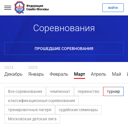
Федерация
ВОЙТИ
Самбо Москвы
Соревнования
ПРОШЕДШИЕ СОРЕВНОВАНИЯ
2024
2025
Декабрь
Январь
Февраль
Март
Апрель
Май
Все соревнования
чемпионат
первенство
турнир
классификационные соревнования
тренировочные лагеря
судейские семинары
Московская детская лига