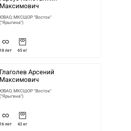
Максимович
ЮВАО, МКСШОР "Восток"
("Ярыгина")
18 лет
65 кг
Глаголев Арсений
Максимович
ЮВАО, МКСШОР "Восток"
("Ярыгина")
16 лет
42 кг