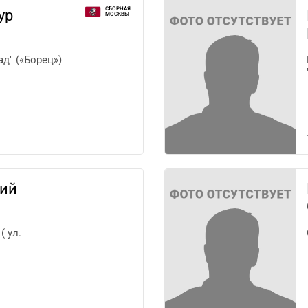
СБОРНАЯ
ур
МОСКВЫ
д" («Борец»)
гий
( ул.