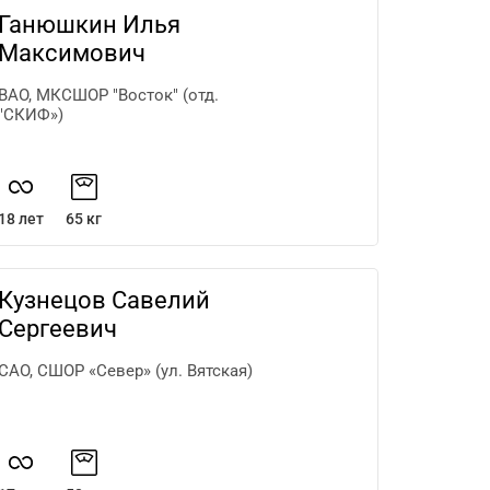
Ганюшкин Илья
Максимович
ВАО, МКСШОР "Восток" (отд.
"СКИФ»)
18 лет
65 кг
Кузнецов Савелий
Сергеевич
САО, СШОР «Север» (ул. Вятская)