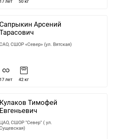
17 лет
50 кг
Сапрыкин Арсений
Тарасович
САО, СШОР «Север» (ул. Вятская)
17 лет
42 кг
Кулаков Тимофей
Евгеньевич
ЦАО, СШОР "Север" ( ул.
Сущевская)