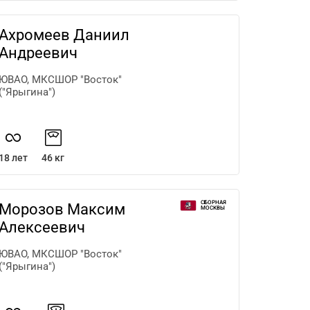
Ахромеев Даниил
Андреевич
ЮВАО, МКСШОР "Восток"
("Ярыгина")
18 лет
46 кг
СБОРНАЯ
Морозов Максим
МОСКВЫ
Алексеевич
ЮВАО, МКСШОР "Восток"
("Ярыгина")