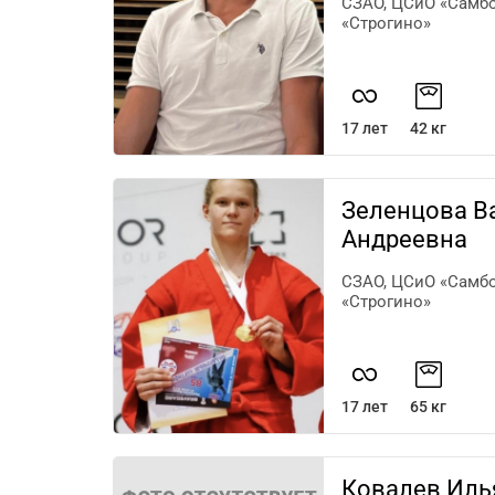
СЗАО, ЦСиО «Самбо-
«Строгино»
17 лет
42 кг
Зеленцова В
Андреевна
СЗАО, ЦСиО «Самбо-
«Строгино»
17 лет
65 кг
Ковалев Иль