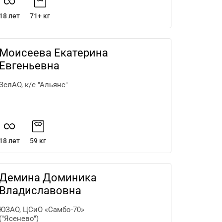
18 лет
71+ кг
Моисеева Екатерина
Евгеньевна
ЗелАО, к/е "Альянс"
18 лет
59 кг
Демина Доминика
Владиславовна
ЮЗАО, ЦСиО «Самбо-70»
("Ясенево")