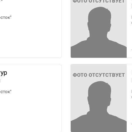
сток"
тур
ч
сток"