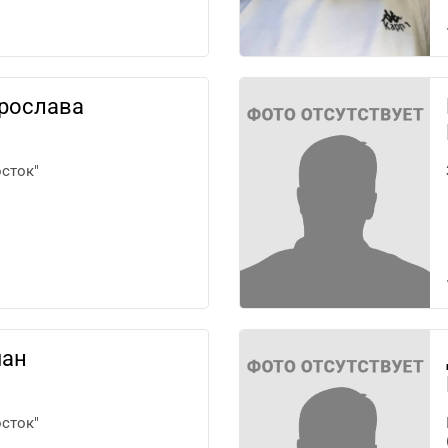
рослава
сток"
ман
сток"