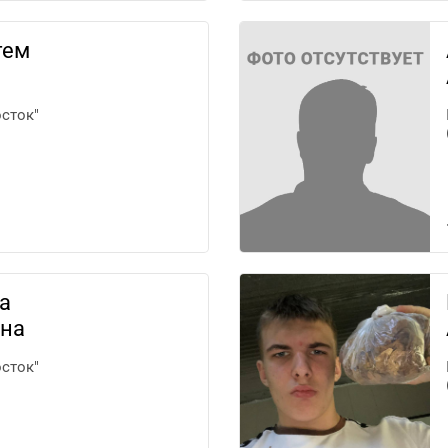
тем
сток"
а
на
сток"