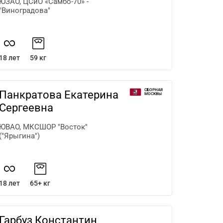
ЮЗАО, ЦСиО «Самбо-70» -
"Виноградова"
18 лет
59 кг
СБОРНАЯ
Панкратова Екатерина
МОСКВЫ
Сергеевна
ЮВАО, МКСШОР "Восток"
("Ярыгина")
18 лет
65+ кг
Гарбуз Константин