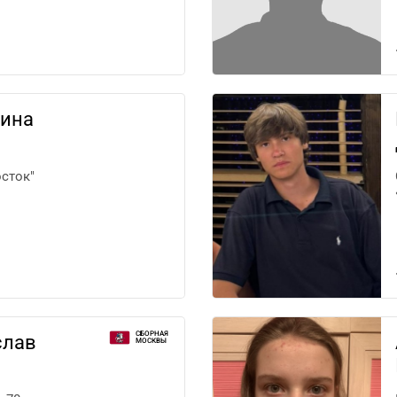
мина
сток"
СБОРНАЯ
слав
МОСКВЫ