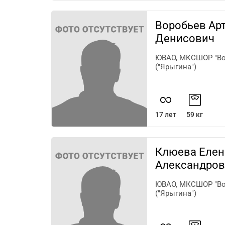
Воробьев Ар
Денисович
ЮВАО, МКСШОР "Во
("Ярыгина")
17 лет
59 кг
Клюева Елен
Александров
ЮВАО, МКСШОР "Во
("Ярыгина")