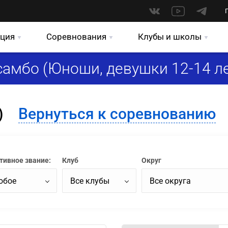
ция
Соревнования
Клубы и школы
амбо (Юноши, девушки 12-14 ле
)
Вернуться к соревнованию
тивное звание:
Клуб
Округ
юбое
Все клубы
Все округа