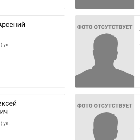
Арсений
( ул.
ексей
ич
( ул.