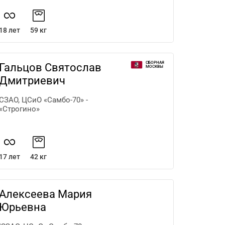
18 лет
59 кг
СБОРНАЯ
Гальцов Святослав
МОСКВЫ
Дмитриевич
СЗАО, ЦСиО «Самбо-70» -
«Строгино»
17 лет
42 кг
Алексеева Мария
Юрьевна