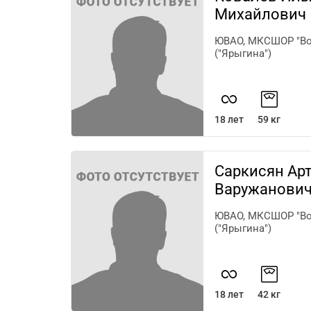
Михайлович
ЮВАО, МКСШОР "Во
("Ярыгина")
18 лет
59 кг
Саркисян Ар
Варужанови
ЮВАО, МКСШОР "Во
("Ярыгина")
18 лет
42 кг