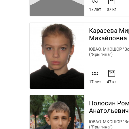
17 лет
37 кг
Карасева Ми
Михайловна
ЮВАО, МКСШОР "Во
("Ярыгина")
17 лет
47 кг
Полосин Ро
Анатольевич
ЮВАО, МКСШОР "Во
("Ярыгина")