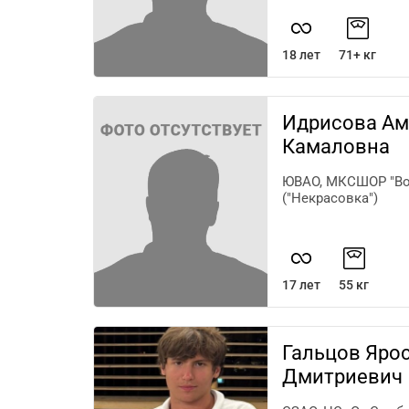
18 лет
71+ кг
Идрисова А
Камаловна
ЮВАО, МКСШОР "Во
("Некрасовка")
17 лет
55 кг
Гальцов Яро
Дмитриевич