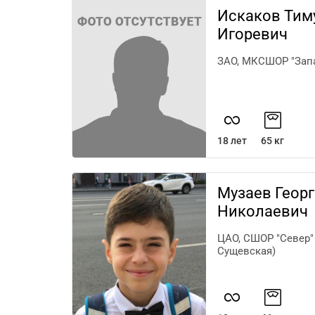
Искаков Тим
Игоревич
ЗАО, МКСШОР "Запа
18 лет
65 кг
Музаев Геор
Николаевич
ЦАО, СШОР "Север" 
Сущевская)