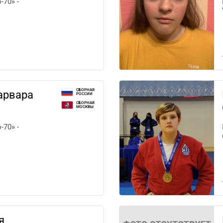
70» -
СБОРНАЯ
арвара
РОССИИ
СБОРНАЯ
МОСКВЫ
70» -
я