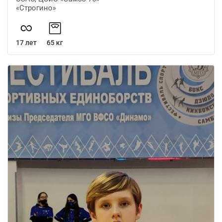
«Строгино»
17 лет
65 кг