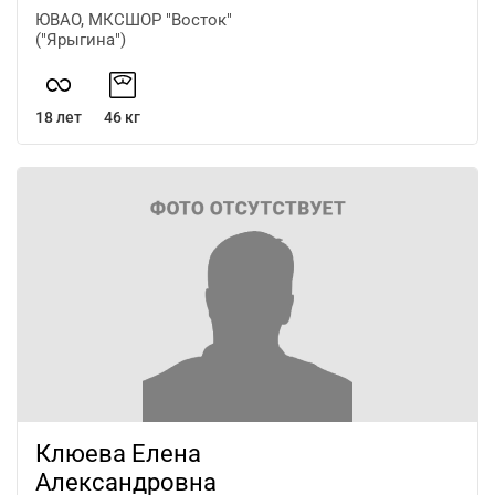
ЮВАО, МКСШОР "Восток"
("Ярыгина")
18 лет
46 кг
Клюева Елена
Александровна