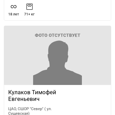
18 лет
71+ кг
Кулаков Тимофей
Евгеньевич
ЦАО, СШОР "Север" ( ул.
Сущевская)