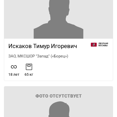
СБОРНАЯ
Искаков Тимур Игоревич
МОСКВЫ
ЗАО, МКСШОР "Запад" («Борец»)
18 лет
65 кг