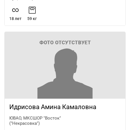
18 лет
59 кг
Идрисова Амина Камаловна
ЮВАО, МКСШОР "Восток"
("Некрасовка")