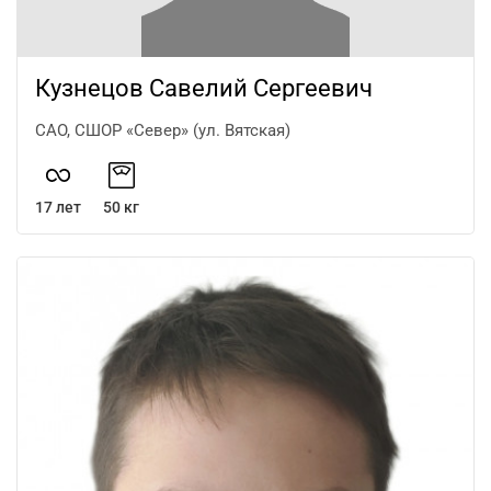
Кузнецов Савелий Сергеевич
САО, СШОР «Север» (ул. Вятская)
17 лет
50 кг