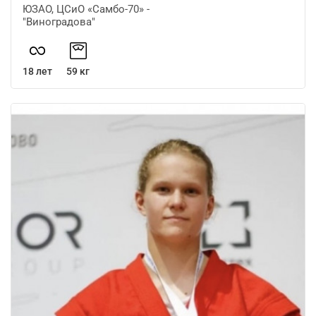
ЮЗАО, ЦСиО «Самбо-70» -
"Виноградова"
18 лет
59 кг