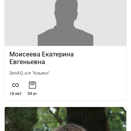
Моисеева Екатерина
Евгеньевна
ЗелАО, к/е "Альянс"
18 лет
59 кг