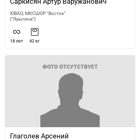
Саркисян Артур Варужанович
ЮВАО, МКСШОР "Восток"
("Ярыгина")
18 лет
42 кг
Глаголев Арсений