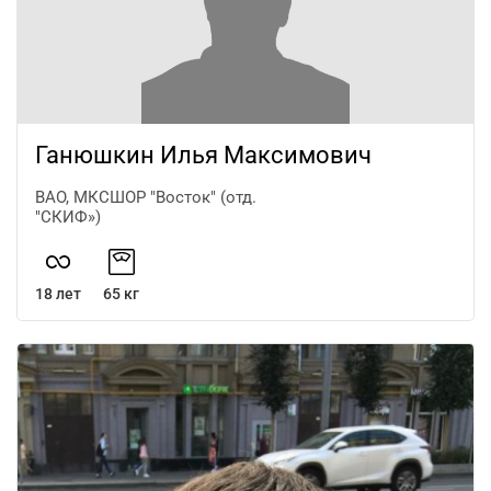
Ганюшкин Илья Максимович
ВАО, МКСШОР "Восток" (отд.
"СКИФ»)
18 лет
65 кг