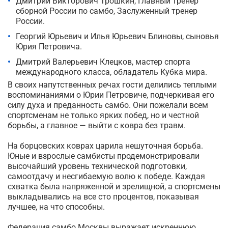
Дмитрий Викторович Трошкин, Главный тренер
сборной России по самбо, Заслуженный тренер
России.
Георгий Юрьевич и Илья Юрьевич Блиновы, сыновья
Юрия Петровича.
Дмитрий Валерьевич Клецков, мастер спорта
международного класса, обладатель Кубка мира.
В своих напутственных речах гости делились теплыми
воспоминаниями о Юрии Петровиче, подчеркивая его
силу духа и преданность самбо. Они пожелали всем
спортсменам не только ярких побед, но и честной
борьбы, а главное — выйти с ковра без травм.
На борцовских коврах царила нешуточная борьба.
Юные и взрослые самбисты продемонстрировали
высочайший уровень технической подготовки,
самоотдачу и несгибаемую волю к победе. Каждая
схватка была напряженной и зрелищной, а спортсмены
выкладывались на все сто процентов, показывая
лучшее, на что способны.
Федерация самбо Москвы выражает искреннюю