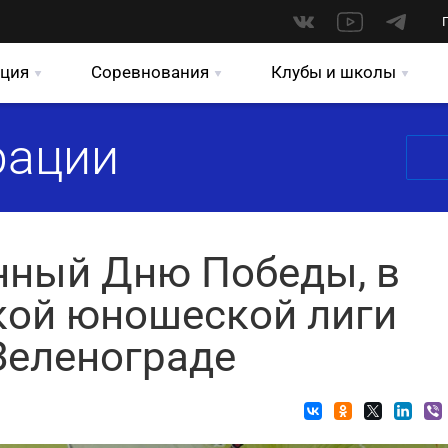
ция
Соревнования
Клубы и школы
рации
нный Дню Победы, в
кой юношеской лиги
Зеленограде