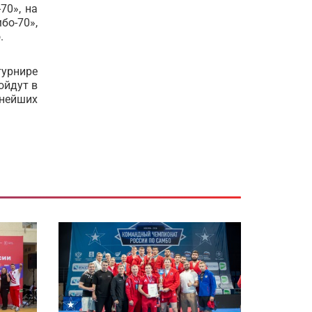
70», на
бо-70»,
.
турнире
ойдут в
ьнейших