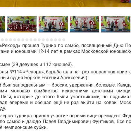
 «Рекорд» прошел Турнир по самбо, посвященный Дню П
ками и юношами 12-14 лет в рамках Московской юношеск
тсмен (39 девушек и 112 юношей).
олы №114 «Рекорд», борьба шла на трех коврах под прис
ый судья Борков Евгений Алексеевич).
й был запредельным – броски, удержания, болевые. Кажд
ами молодых самбистов, искренними детскими эмоци
Лиги, которые до этого были участниками, но поднима
вовал впервые и обещал ещё не раз выйти на ковры Мос
ду.
зеров турнира принял участие первый вице-президент Фе
 по самбо и дзюдо Павел Владимирович Фунтиков. Все п
ё чемпионские кубки.