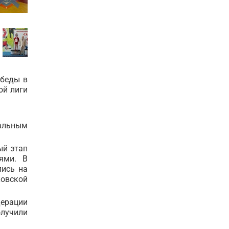
обеды в
ой лиги
тальным
ый этап
ями. В
лись на
ковской
дерации
олучили