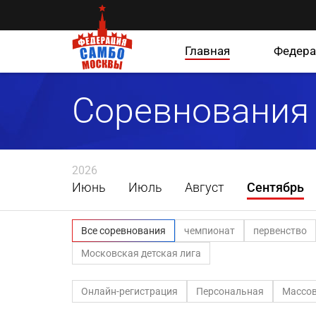
Главная
Федера
Соревнования
2026
Июнь
Июль
Август
Сентябрь
Все соревнования
чемпионат
первенство
Московская детская лига
Онлайн-регистрация
Персональная
Массов