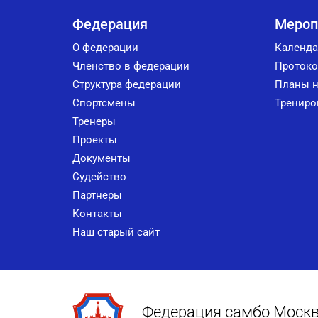
Федерация
Мероп
О федерации
Календа
Членство в федерации
Протоко
Структура федерации
Планы н
Спортсмены
Трениро
Тренеры
Проекты
Документы
Судейство
Партнеры
Контакты
Наш старый сайт
Федерация самбо Моск