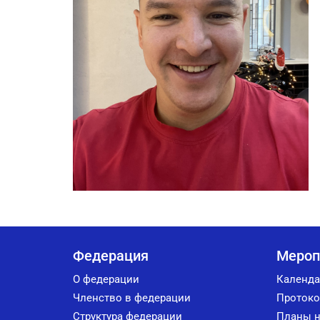
Федерация
Мероп
О федерации
Календа
Членство в федерации
Протоко
Структура федерации
Планы н