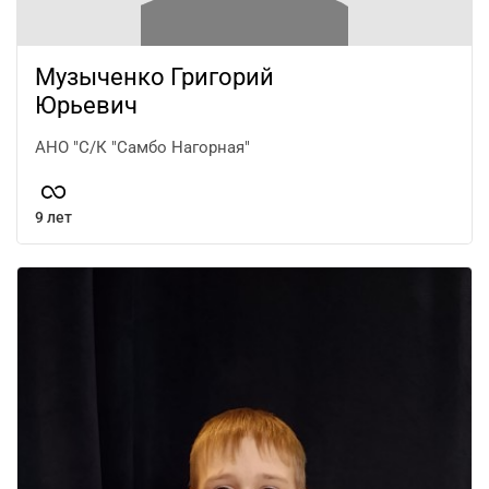
Музыченко Григорий
Юрьевич
АНО "С/К "Самбо Нагорная"
9 лет