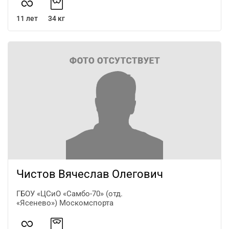
11 лет
34 кг
Чистов Вячеслав Олегович
ГБОУ «ЦСиО «Самбо-70» (отд.
«Ясенево») Москомспорта