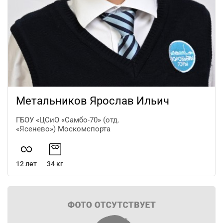
Метальников Ярослав Ильич
ГБОУ «ЦСиО «Самбо-70» (отд.
«Ясенево») Москомспорта
12 лет
34 кг