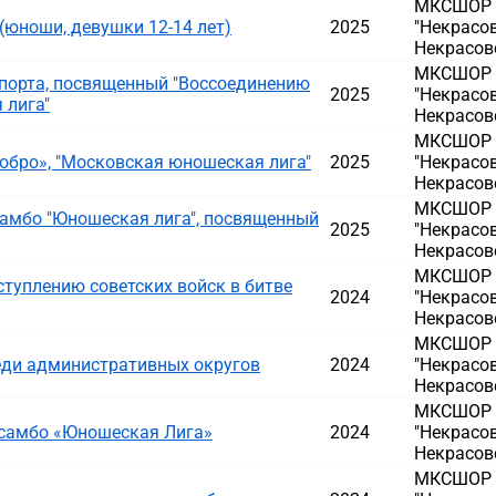
МКСШОР Д
(юноши, девушки 12-14 лет)
2025
"Некрасов
Некрасовс
МКСШОР Д
порта, посвященный "Воссоединению
2025
"Некрасов
 лига"
Некрасовс
МКСШОР Д
обро», "Московская юношеская лига"
2025
"Некрасов
Некрасовс
МКСШОР Д
амбо "Юношеская лига", посвященный
2025
"Некрасов
Некрасовс
МКСШОР Д
туплению советских войск в битве
2024
"Некрасов
Некрасовс
МКСШОР Д
ди административных округов
2024
"Некрасов
Некрасовс
МКСШОР Д
 самбо «Юношеская Лига»
2024
"Некрасов
Некрасовс
МКСШОР Д