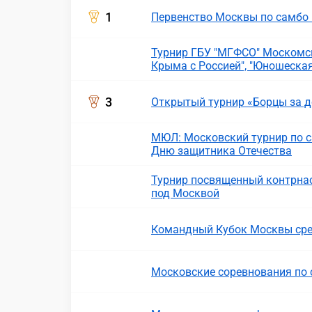
1
Первенство Москвы по самбо 
Турнир ГБУ "МГФСО" Москомс
Крыма с Россией", "Юношеская
3
Открытый турнир «Борцы за д
МЮЛ: Московский турнир по с
Дню защитника Отечества
Турнир посвященный контрнас
под Москвой
Командный Кубок Москвы сре
Московские соревнования по