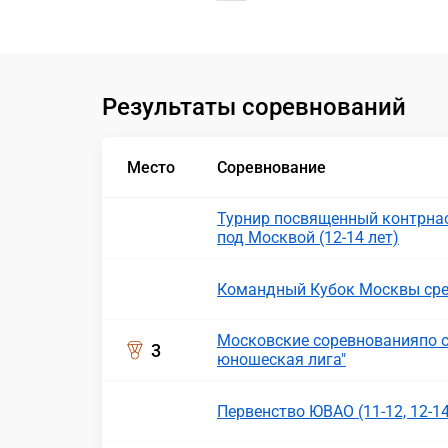
Результаты соревнований
Место
Соревнование
Турнир посвященный контрнас
под Москвой (12-14 лет)
Командный Кубок Москвы сре
Московские соревнованияпо с
3
юношеская лига"
Первенство ЮВАО (11-12, 12-14