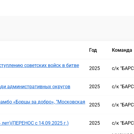
Год
Команда
туплению советских войск в битве
2025
с/к "БАР
ди административных округов
2025
с/к "БАР
амбо «Борцы за добро», "Московская
2025
с/к "БАР
 лет)(ПЕРЕНОС с 14.09.2025 г.)
2025
с/к "БАР