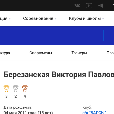
ция
Соревнования
Клубы и школы
уктура
Спортсмены
Тренеры
Про
Березанская Виктория Павло
3
2
4
Дата рождения:
Клуб:
04 мая 2011 года (15 лет)
с/к "БАРСЫ"