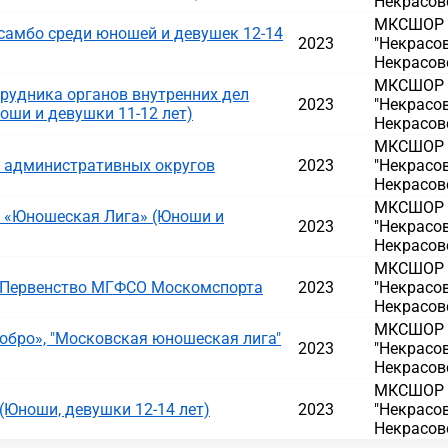
Некрасовс
МКСШОР Д
самбо среди юношей и девушек 12-14
2023
"Некрасов
Некрасовс
МКСШОР Д
рудника органов внутренних дел
2023
"Некрасов
ноши и девушки 11-12 лет)
Некрасовс
МКСШОР Д
и административных округов
2023
"Некрасов
Некрасовс
МКСШОР Д
 «Юношеская Лига» (Юноши и
2023
"Некрасов
Некрасовс
МКСШОР Д
 Первенство МГФСО Москомспорта
2023
"Некрасов
Некрасовс
МКСШОР Д
обро», "Московская юношеская лига"
2023
"Некрасов
Некрасовс
МКСШОР Д
(Юноши, девушки 12-14 лет)
2023
"Некрасов
Некрасовс