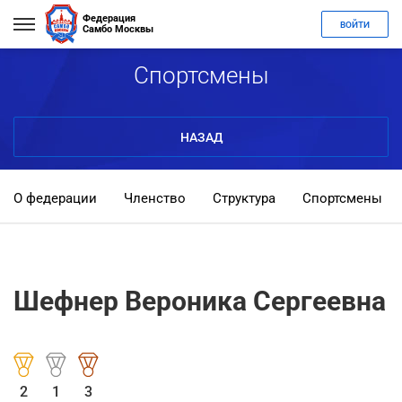
Федерация
ВОЙТИ
Самбо Москвы
Спортсмены
НАЗАД
О федерации
Членство
Структура
Спортсмены
Шефнер Вероника Сергеевна
2
1
3