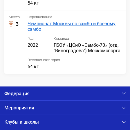
54 кг
Место
Соревнование
3
Чемпионат Москвы по самбо и боевому
самбо
Год
Команда
2022
ГБОУ «ЦСиО «Самбо-70» (отд.
"Виноградова") Москомспорта
Весовая категория
54 кг
Федерация
Мероприятия
Клубы и школы