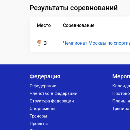
Результаты соревнований
Место
Соревнование
3
Чемпионат Москвы по спорти
Федерация
Мероп
О федерации
Календа
Членство в федерации
Протоко
Структура федерации
Планы н
Спортсмены
Трениро
Тренеры
Проекты