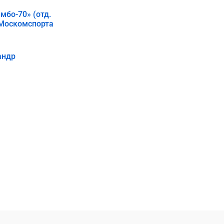
мбо-70» (отд.
 Москомспорта
андр