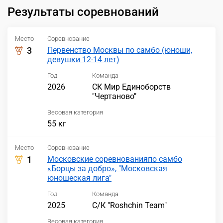
Результаты соревнований
Место
Соревнование
3
Первенство Москвы по самбо (юноши,
девушки 12-14 лет)
Год
Команда
2026
СК Мир Единоборств
"Чертаново"
Весовая категория
55 кг
Место
Соревнование
1
Московские соревнованияпо самбо
«Борцы за добро», "Московская
юношеская лига"
Год
Команда
2025
С/К "Roshchin Team"
Весовая категория