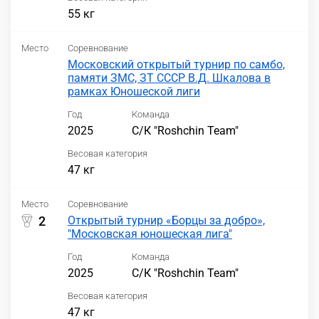
55 кг
Место
Соревнование
Московский открытый турнир по самбо,
памяти ЗМС, ЗТ СССР В.Д. Шкалова в
рамках Юношеской лиги
Год
Команда
2025
С/К "Roshchin Team"
Весовая категория
47 кг
Место
Соревнование
2
Открытый турнир «Борцы за добро»,
"Московская юношеская лига"
Год
Команда
2025
С/К "Roshchin Team"
Весовая категория
47 кг