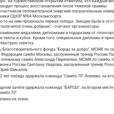
бро", на торжественном открытии отметила, что каждый мо
оходит процесс восстановления после тяжёлой травмы.
 участников положительной энергией показательным номе
анники СШОР №64 Москомспорта.
го-то на нем произошла первая победа. Эмоции были в этот
р получился очень добрым", - считают организаторы.
юзивными медалями, дипломами и подарками от спонсоро
 ленты и кубок. Кроме того, специальные дипломы и при
 быструю схватку.
ь Благотворительного фонда "Борцы за добро", МСМК по с
т Федерации самбо Москвы, заслуженный тренер России Па
о пляжному самбо Александр Перепелюк, МСМК по самбо, 
ионка России Светлана Уварова, заслуженный тренер Росс
 Юрий Шикалов.
2 лет победу одержала команда "Самбо-70"-Ясенево, на вт
ндном зачёте одержала команда "БАРСЫ", на втором месте
Самбо-70".
рован на осень.