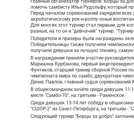
главный организатор турниров "Борцы за до
помочь самбисту Илье Рудольфу, который пр
Перед началом соревнований зарядили всех
акробатическому рок-н-роллу юные воспит
Для многих этот турнир стал первым, для ко
разные, на то он и "девчачий" турнир. "Турни
Победители и призеры были награждены экл
Победительницы также получили чемпионские
получили девушки за лучшую технику, самую
В награждении приняли участие руководител
Марианна Курбанова, первый вице-президен
Фунтиков, старший тренер сборной России п
чемпионата мира по самбо, двукратная чемп
Денис Павлов, главный судья соревнований
В общекомандном зачёте среди девушек 11-1
месте "Самбо-70", на третьем - Раменское.
Среди девушек 13-14 лет победу в общекома
"СШОР-2" из Санкт-Петербурга, на третьем - "
Следующий турнир "Борцы за добро" заплани