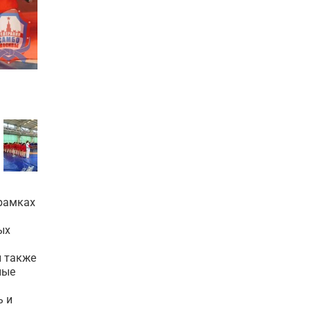
 рамках
ых
н также
ные
ь и