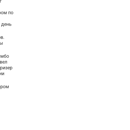
г
ром по
 день
в.
зы
амбо
вел
призер
ии
ором