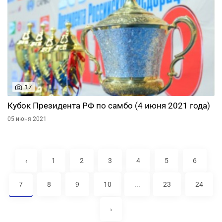
17
Кубок Президента РФ по самбо (4 июня 2021 года)
05 июня 2021
‹
1
2
3
4
5
6
7
8
9
10
...
23
24
›