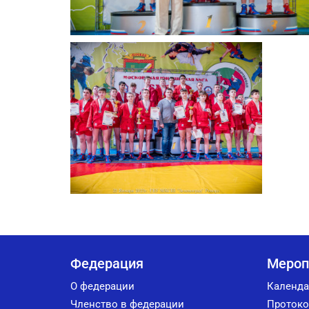
Федерация
Мероп
О федерации
Календа
Членство в федерации
Протоко