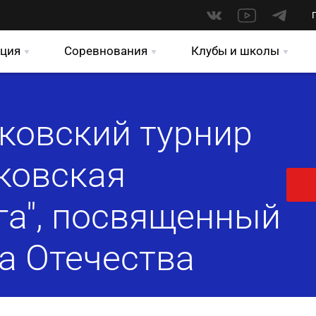
ция
Соревнования
Клубы и школы
ковский турнир
ковская
а", посвященный
а Отечества