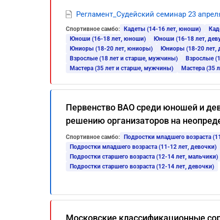
Регламент_Судейский семинар 23 апрел
Спортивное самбо:
Кадеты (14-16 лет, юноши)
Кад
Юноши (16-18 лет, юноши)
Юноши (16-18 лет, дев
Юниоры (18-20 лет, юниоры)
Юниоры (18-20 лет,
Взрослые (18 лет и старше, мужчины)
Взрослые (1
Мастера (35 лет и старше, мужчины)
Мастера (35 
Первенство ВАО среди юношей и де
решению организаторов на неопред
Спортивное самбо:
Подростки младшего возраста (11
Подростки младшего возраста (11-12 лет, девочки)
Подростки старшего возраста (12-14 лет, мальчики)
Подростки старшего возраста (12-14 лет, девочки)
Московские классификационные сор