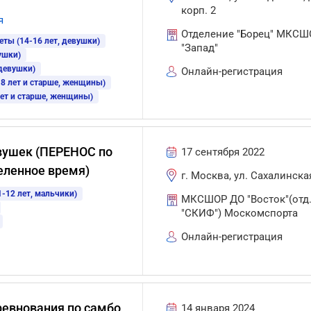
корп. 2
я
Отделение "Борец" МКСШ
еты (14-16 лет, девушки)
"Запад"
ушки)
 девушки)
Онлайн-регистрация
8 лет и старше, женщины)
лет и старше, женщины)
вушек (ПЕРЕНОС по
17 сентября 2022
еленное время)
г. Москва, ул. Сахалинская
-12 лет, мальчики)
МКСШОР ДО "Восток"(отд
"СКИФ") Москомспорта
Онлайн-регистрация
евнования по самбо
14 января 2024