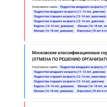
Спортивное самбо:
Подростки младшего возраста (11
Подростки младшего возраста (11-12 лет, девочки)
Подростки старшего возраста (12-14 лет, мальчики)
Подростки старшего возраста (12-14 лет, девочки)
Кадеты (14-16 лет, девушки)
Юноши (16-18 лет, ю
Юноши (16-18 лет, девушки)
Взрослые (18 лет и 
Московские классификационные сор
(ОТМЕНА ПО РЕШЕНИЮ ОРГАНИЗАТ
Спортивное самбо:
Подростки младшего возраста (11
Подростки младшего возраста (11-12 лет, девочки)
Подростки старшего возраста (12-14 лет, мальчики)
Подростки старшего возраста (12-14 лет, девочки)
Кадеты (14-16 лет, девушки)
Юноши (16-18 лет, ю
Юноши (16-18 лет, девушки)
Взрослые (18 лет и 