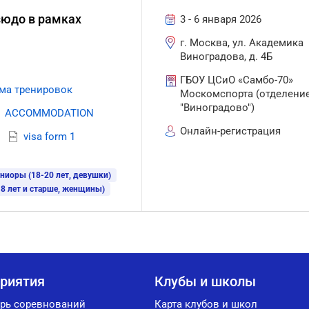
зюдо в рамках
3 - 6 января 2026
г. Москва, ул. Академика
Виноградова, д. 4Б
ГБОУ ЦСиО «Самбо-70»
ма тренировок
Москомспорта (отделени
"Виноградово")
ACCOMMODATION
Онлайн-регистрация
visa form 1
ниоры (18-20 лет, девушки)
8 лет и старше, женщины)
риятия
Клубы и школы
рь соревнований
Карта клубов и школ