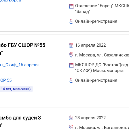
а_СШ Борец
Отделение "Борец" МКСШ
"Запад"
Онлайн-регистрация
мбо ГБУ СШОР №55
16 апреля 2022
ы"
г. Москва, ул. Сахалинская
ды_Скиф_16 апреля
МКСШОР ДО "Восток"(отд
"СКИФ") Москомспорта
ОР 55
Онлайн-регистрация
-14 лет, мальчики)
амбо для судей 3
23 апреля 2022
"
г. Москва, ул. Богданова, д