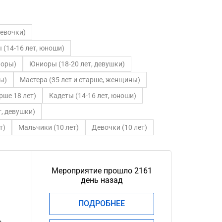
девочки)
 (14-16 лет, юноши)
иоры)
Юниоры (18-20 лет, девушки)
ы)
Мастера (35 лет и старше, женщины)
ше 18 лет)
Кадеты (14-16 лет, юноши)
т, девушки)
т)
Мальчики (10 лет)
Девочки (10 лет)
Мероприятие прошло 2161
день назад
ПОДРОБНЕЕ