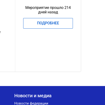
Мероприятие прошло 214
дней назад
ПОДРОБНЕЕ
е
Новости и медиа
Новости федерации