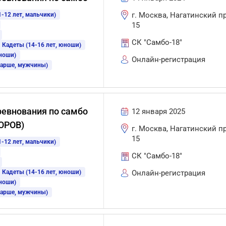
г. Москва, Нагатинский п
-12 лет, мальчики)
15
СК "Самбо-18"
Кадеты (14-16 лет, юноши)
ноши)
Онлайн-регистрация
старше, мужчины)
евнования по самбо
12 января 2025
ОРОВ)
г. Москва, Нагатинский п
15
-12 лет, мальчики)
СК "Самбо-18"
Кадеты (14-16 лет, юноши)
Онлайн-регистрация
ноши)
старше, мужчины)