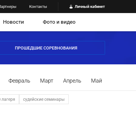
Партнеры
Контакты
Личный кабинет
Новости
Фото и видео
ПРОШЕДШИЕ СОРЕВНОВАНИЯ
Февраль
Март
Апрель
Май
 лагеря
судейские семинары