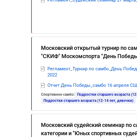
Регламент_Судейский семинар 27 март
Московский открытый турнир по са
"СКИФ" Москомспорта "День Побед
Регламент_Турнир по самбо_День Побе
2022
Отчет День Победы_самбо 16 апреля СШ
Спортивное самбо:
Подростки старшего возраста (12
Подростки старшего возраста (12-14 лет, девочки)
Московский судейский семинар по с
категории и "Юных спортивных судей