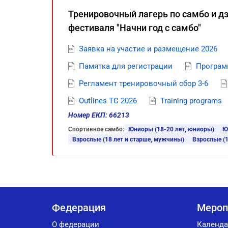
Тренировочный лагерь по самбо и д
фестиваля "Начни год с самбо"
Заявка на участие и размещение 2026
Памятка для регистрации
Програм
Регламент тренировочный сбор 3-6
Outlines TC 2026
Training programs
Номер ЕКП: 66213
Спортивное самбо:
Юниоры (18-20 лет, юниоры)
Ю
Взрослые (18 лет и старше, мужчины)
Взрослые (1
Федерация
Мероп
О федерации
Календа