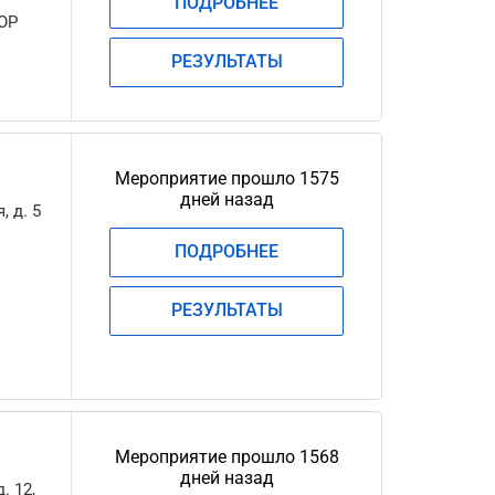
ПОДРОБНЕЕ
ОР
РЕЗУЛЬТАТЫ
Мероприятие прошло 1575
дней назад
, д. 5
.
ПОДРОБНЕЕ
РЕЗУЛЬТАТЫ
Мероприятие прошло 1568
дней назад
. 12,