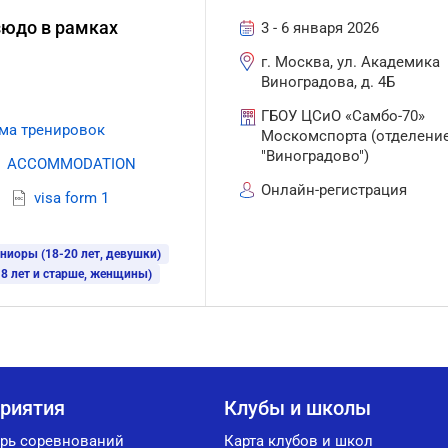
зюдо в рамках
3 - 6 января 2026
г. Москва, ул. Академика
Виноградова, д. 4Б
ГБОУ ЦСиО «Самбо-70»
ма тренировок
Москомспорта (отделени
"Виноградово")
ACCOMMODATION
Онлайн-регистрация
visa form 1
ниоры (18-20 лет, девушки)
8 лет и старше, женщины)
риятия
Клубы и школы
рь соревнований
Карта клубов и школ