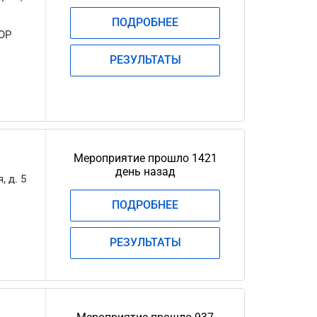
ПОДРОБНЕЕ
ОР
РЕЗУЛЬТАТЫ
Мероприятие прошло 1421
день назад
, д. 5
.
ПОДРОБНЕЕ
РЕЗУЛЬТАТЫ