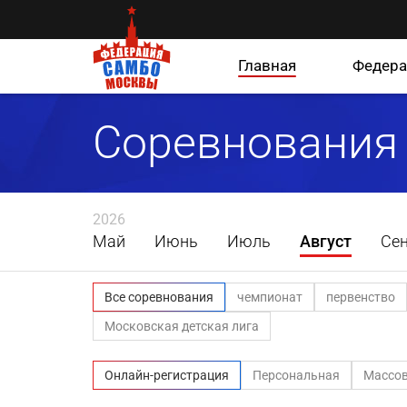
Главная
Федера
Соревнования
2026
Май
Июнь
Июль
Август
Се
Все соревнования
чемпионат
первенство
Московская детская лига
Онлайн-регистрация
Персональная
Массов