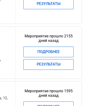
е
РЕЗУЛЬТАТЫ
Мероприятие прошло 2155
дней назад
ПОДРОБНЕЕ
е
РЕЗУЛЬТАТЫ
Мероприятие прошло 1595
дней назад
. 12,