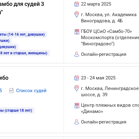
амбо для судей 3
22 марта 2025
"
г. Москва, ул. Академика
Виноградова, д. 4Б
ГБОУ ЦСиО «Самбо-70»
еты (14-16 лет, девушки)
Москомспорта (отделени
ушки)
"Виноградово")
 девушки)
8 лет и старше, женщины)
Онлайн-регистрация
мбо
23 - 24 мая 2025
г. Москва, Ленинградское
5
Список судей
шоссе, д. 39
Центр пляжных видов сп
 (старше 18 лет)
«Динамо»
Онлайн-регистрация