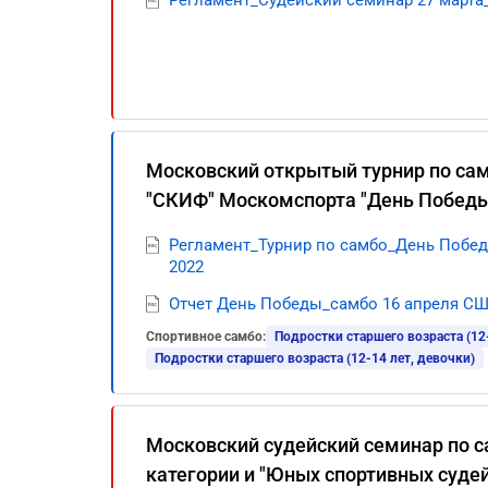
Регламент_Судейский семинар 27 март
Московский открытый турнир по са
"СКИФ" Москомспорта "День Побед
Регламент_Турнир по самбо_День Побе
2022
Отчет День Победы_самбо 16 апреля СШ
Спортивное самбо:
Подростки старшего возраста (12
Подростки старшего возраста (12-14 лет, девочки)
Московский судейский семинар по с
категории и "Юных спортивных судей