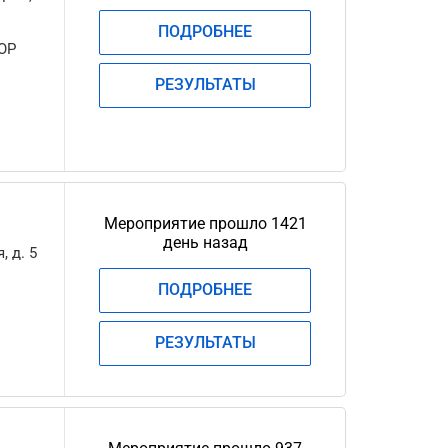
ПОДРОБНЕЕ
ОР
РЕЗУЛЬТАТЫ
Мероприятие прошло 1421
день назад
, д. 5
.
ПОДРОБНЕЕ
РЕЗУЛЬТАТЫ