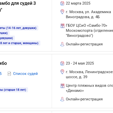
амбо для судей 3
22 марта 2025
"
г. Москва, ул. Академика
Виноградова, д. 4Б
ГБОУ ЦСиО «Самбо-70»
еты (14-16 лет, девушки)
Москомспорта (отделени
ушки)
"Виноградово")
 девушки)
8 лет и старше, женщины)
Онлайн-регистрация
мбо
23 - 24 мая 2025
г. Москва, Ленинградское
5
Список судей
шоссе, д. 39
Центр пляжных видов сп
 (старше 18 лет)
«Динамо»
Онлайн-регистрация