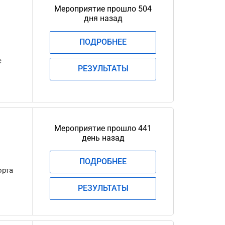
Мероприятие прошло 504
дня назад
ПОДРОБНЕЕ
е
РЕЗУЛЬТАТЫ
Мероприятие прошло 441
день назад
ПОДРОБНЕЕ
орта
РЕЗУЛЬТАТЫ