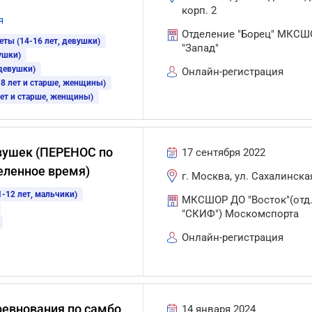
корп. 2
я
Отделение "Борец" МКСШ
еты (14-16 лет, девушки)
"Запад"
ушки)
 девушки)
Онлайн-регистрация
8 лет и старше, женщины)
лет и старше, женщины)
вушек (ПЕРЕНОС по
17 сентября 2022
еленное время)
г. Москва, ул. Сахалинская
-12 лет, мальчики)
МКСШОР ДО "Восток"(отд
"СКИФ") Москомспорта
Онлайн-регистрация
евнования по самбо
14 января 2024