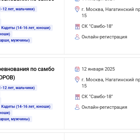
г. Москва, Нагатинский п
-12 лет, мальчики)
15
СК "Самбо-18"
Кадеты (14-16 лет, юноши)
ноши)
Онлайн-регистрация
старше, мужчины)
евнования по самбо
12 января 2025
ОРОВ)
г. Москва, Нагатинский п
15
-12 лет, мальчики)
СК "Самбо-18"
Кадеты (14-16 лет, юноши)
Онлайн-регистрация
ноши)
старше, мужчины)