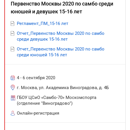
Первенство Москвы 2020 по самбо среди
юношей и девушек 15-16 лет
Регламент_ПМ_15-16 лет
Отчет_Первенство Москвы 2020 по самбо
среди девушек 15-16 лет
Отчет_Первенство Москвы 2020 по самбо
среди юношей 15-16 лет
4 - 6 сентября 2020
г. Москва, ул. Академика Виноградова, д. 4Б
ГБОУ ЦСиО «Самбо-70» Москомспорта
(отделение "Виноградово")
Онлайн-регистрация