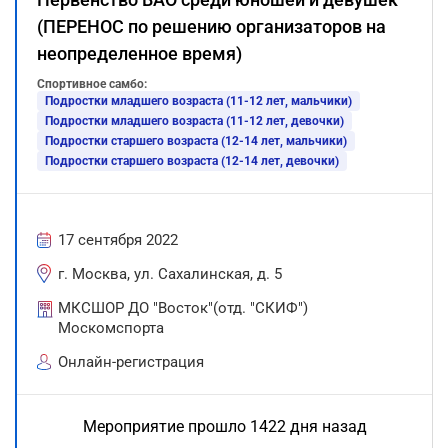
(ПЕРЕНОС по решению организаторов на
неопределенное время)
Спортивное самбо:
Подростки младшего возраста (11-12 лет, мальчики)
Подростки младшего возраста (11-12 лет, девочки)
Подростки старшего возраста (12-14 лет, мальчики)
Подростки старшего возраста (12-14 лет, девочки)
17 сентября 2022
г. Москва, ул. Сахалинская, д. 5
МКСШОР ДО "Восток"(отд. "СКИФ")
Москомспорта
Онлайн-регистрация
Мероприятие прошло 1422 дня назад