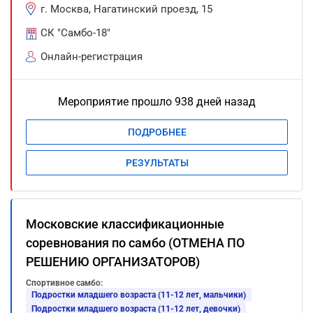
г. Москва, Нагатинский проезд, 15
СК "Самбо-18"
Онлайн-регистрация
Мероприятие прошло 938 дней назад
ПОДРОБНЕЕ
РЕЗУЛЬТАТЫ
Московские классификационные
соревнования по самбо (ОТМЕНА ПО
РЕШЕНИЮ ОРГАНИЗАТОРОВ)
Спортивное самбо:
Подростки младшего возраста (11-12 лет, мальчики)
Подростки младшего возраста (11-12 лет, девочки)