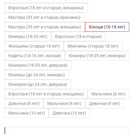
Взрослые (18 лет и старше, женщины)
Мастера (35 лет и старше, мужчины)
Мастера (35 лет и старше, женщины)
Юноши (16-18 лет)
Юниоры (18-20 лет)
Взрослые (18 и старше)
Женщины (старше 18 лет)
Мужчины (старше 18 лет)
Кадеты (14-16 лет, юноши)
Юниоры (18-25 лет, юниоры)
Юниорки (18-25 лет, девушки)
Юниоры (до 24 лет, юниоры)
Юниорки (до 24 лет, девушки)
Взрослые (18 лет и старше, женщины)
Мальчики (8 лет)
Девочки (8 лет)
Мальчики (9 лет)
Девочки (9 лет)
Мальчики (10 лет)
Девочки (10 лет)