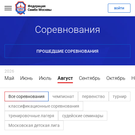
Федерация
ВОЙТИ
Самбо Москвы
Соревнования
ПРОШЕДШИЕ СОРЕВНОВАНИЯ
2026
Май
Июнь
Июль
Август
Сентябрь
Октябрь
Н
Все соревнования
чемпионат
первенство
турнир
классификационные соревнования
тренировочные лагеря
судейские семинары
Московская детская лига