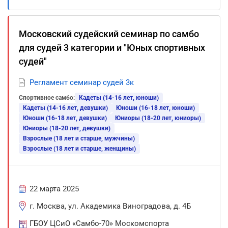
Московский судейский семинар по самбо
для судей 3 категории и "Юных спортивных
судей"
Регламент семинар судей 3к
Спортивное самбо:
Кадеты (14-16 лет, юноши)
Кадеты (14-16 лет, девушки)
Юноши (16-18 лет, юноши)
Юноши (16-18 лет, девушки)
Юниоры (18-20 лет, юниоры)
Юниоры (18-20 лет, девушки)
Взрослые (18 лет и старше, мужчины)
Взрослые (18 лет и старше, женщины)
22 марта 2025
г. Москва, ул. Академика Виноградова, д. 4Б
ГБОУ ЦСиО «Самбо-70» Москомспорта