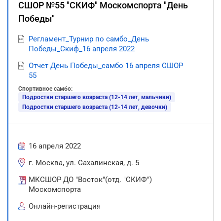
СШОР №55 "СКИФ" Москомспорта "День
Победы"
Регламент_Турнир по самбо_День
Победы_Скиф_16 апреля 2022
Отчет День Победы_самбо 16 апреля СШОР
55
Спортивное самбо:
Подростки старшего возраста (12-14 лет, мальчики)
Подростки старшего возраста (12-14 лет, девочки)
16 апреля 2022
г. Москва, ул. Сахалинская, д. 5
МКСШОР ДО "Восток"(отд. "СКИФ")
Москомспорта
Онлайн-регистрация