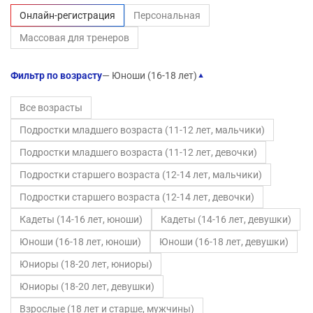
Онлайн-регистрация
Персональная
Массовая для тренеров
Фильтр по возрасту
— Юноши (16-18 лет)
▼
Все возрасты
Подростки младшего возраста (11-12 лет, мальчики)
Подростки младшего возраста (11-12 лет, девочки)
Подростки старшего возраста (12-14 лет, мальчики)
Подростки старшего возраста (12-14 лет, девочки)
Кадеты (14-16 лет, юноши)
Кадеты (14-16 лет, девушки)
Юноши (16-18 лет, юноши)
Юноши (16-18 лет, девушки)
Юниоры (18-20 лет, юниоры)
Юниоры (18-20 лет, девушки)
Взрослые (18 лет и старше, мужчины)