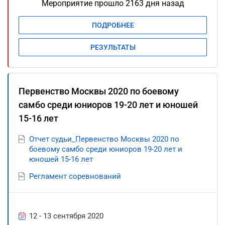
Мероприятие прошло 2163 дня назад
ПОДРОБНЕЕ
РЕЗУЛЬТАТЫ
Первенство Москвы 2020 по боевому
самбо среди юниоров 19-20 лет и юношей
15-16 лет
Отчет судьи_Первенство Москвы 2020 по
боевому самбо среди юниоров 19-20 лет и
юношей 15-16 лет
Регламент соревнований
12 - 13 сентября 2020