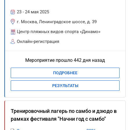
23 - 24 мая 2025
г. Москва, Ленинградское шоссе, д. 39
Центр пляжных видов спорта «Динамо»
Онлайн-регистрация
Мероприятие прошло 442 дня назад
ПОДРОБНЕЕ
РЕЗУЛЬТАТЫ
Тренировочный лагерь по самбо и дзюдо в
рамках фестиваля "Начни год с самбо"