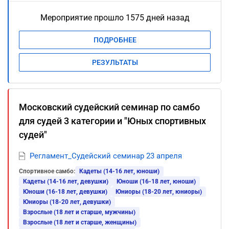
Мероприятие прошло 1575 дней назад
ПОДРОБНЕЕ
РЕЗУЛЬТАТЫ
Московский судейский семинар по самбо
для судей 3 категории и "Юных спортивных
судей"
Регламент_Судейский семинар 23 апреля
Спортивное самбо:
Кадеты (14-16 лет, юноши)
Кадеты (14-16 лет, девушки)
Юноши (16-18 лет, юноши)
Юноши (16-18 лет, девушки)
Юниоры (18-20 лет, юниоры)
Юниоры (18-20 лет, девушки)
Взрослые (18 лет и старше, мужчины)
Взрослые (18 лет и старше, женщины)