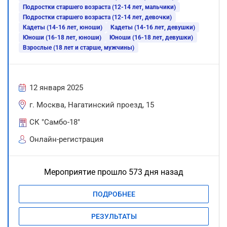
Подростки старшего возраста (12-14 лет, мальчики)
Подростки старшего возраста (12-14 лет, девочки)
Кадеты (14-16 лет, юноши)
Кадеты (14-16 лет, девушки)
Юноши (16-18 лет, юноши)
Юноши (16-18 лет, девушки)
Взрослые (18 лет и старше, мужчины)
12 января 2025
г. Москва, Нагатинский проезд, 15
СК "Самбо-18"
Онлайн-регистрация
Мероприятие прошло 573 дня назад
ПОДРОБНЕЕ
РЕЗУЛЬТАТЫ