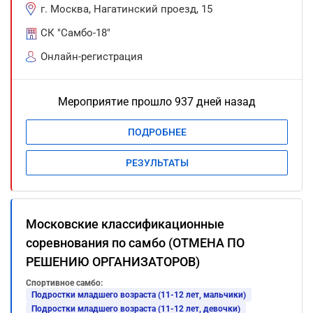
г. Москва, Нагатинский проезд, 15
СК "Самбо-18"
Онлайн-регистрация
Мероприятие прошло 937 дней назад
ПОДРОБНЕЕ
РЕЗУЛЬТАТЫ
Московские классификационные
соревнования по самбо (ОТМЕНА ПО
РЕШЕНИЮ ОРГАНИЗАТОРОВ)
Спортивное самбо:
Подростки младшего возраста (11-12 лет, мальчики)
Подростки младшего возраста (11-12 лет, девочки)