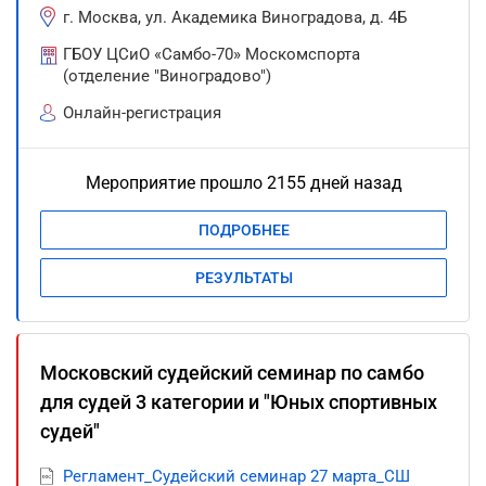
г. Москва, ул. Академика Виноградова, д. 4Б
ГБОУ ЦСиО «Самбо-70» Москомспорта
(отделение "Виноградово")
Онлайн-регистрация
Мероприятие прошло 2155 дней назад
ПОДРОБНЕЕ
РЕЗУЛЬТАТЫ
Московский судейский семинар по самбо
для судей 3 категории и "Юных спортивных
судей"
Регламент_Судейский семинар 27 марта_СШ