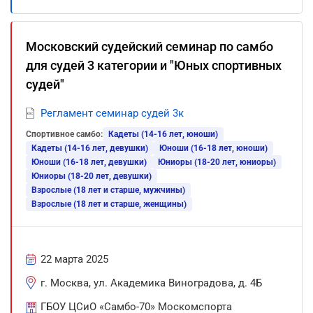
Московский судейский семинар по самбо
для судей 3 категории и "Юных спортивных
судей"
Регламент семинар судей 3к
Спортивное самбо:
Кадеты (14-16 лет, юноши)
Кадеты (14-16 лет, девушки)
Юноши (16-18 лет, юноши)
Юноши (16-18 лет, девушки)
Юниоры (18-20 лет, юниоры)
Юниоры (18-20 лет, девушки)
Взрослые (18 лет и старше, мужчины)
Взрослые (18 лет и старше, женщины)
22 марта 2025
г. Москва, ул. Академика Виноградова, д. 4Б
ГБОУ ЦСиО «Самбо-70» Москомспорта