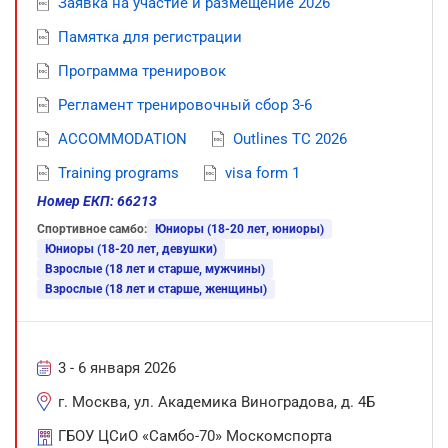
Заявка на участие и размещение 2026
Памятка для регистрации
Программа тренировок
Регламент тренировочный сбор 3-6
ACCOMMODATION
Outlines TC 2026
Training programs
visa form 1
Номер ЕКП: 66213
Спортивное самбо:
Юниоры (18-20 лет, юниоры)
Юниоры (18-20 лет, девушки)
Взрослые (18 лет и старше, мужчины)
Взрослые (18 лет и старше, женщины)
3 - 6 января 2026
г. Москва, ул. Академика Виноградова, д. 4Б
ГБОУ ЦСиО «Самбо-70» Москомспорта