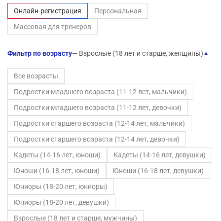
Онлайн-регистрация
Персональная
Массовая для тренеров
Фильтр по возрасту
— Взрослые (18 лет и старше, женщины)
▼
Все возрасты
Подростки младшего возраста (11-12 лет, мальчики)
Подростки младшего возраста (11-12 лет, девочки)
Подростки старшего возраста (12-14 лет, мальчики)
Подростки старшего возраста (12-14 лет, девочки)
Кадеты (14-16 лет, юноши)
Кадеты (14-16 лет, девушки)
Юноши (16-18 лет, юноши)
Юноши (16-18 лет, девушки)
Юниоры (18-20 лет, юниоры)
Юниоры (18-20 лет, девушки)
Взрослые (18 лет и старше, мужчины)