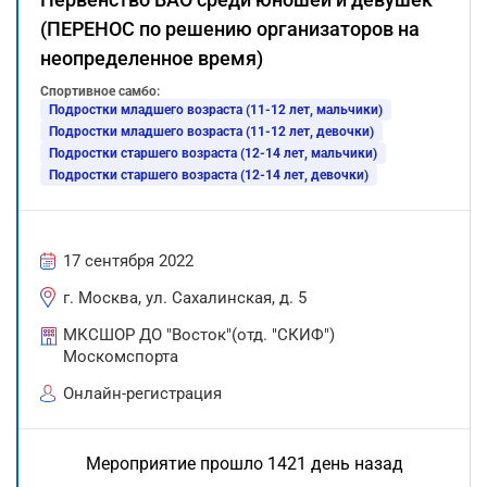
(ПЕРЕНОС по решению организаторов на
неопределенное время)
Спортивное самбо:
Подростки младшего возраста (11-12 лет, мальчики)
Подростки младшего возраста (11-12 лет, девочки)
Подростки старшего возраста (12-14 лет, мальчики)
Подростки старшего возраста (12-14 лет, девочки)
17 сентября 2022
г. Москва, ул. Сахалинская, д. 5
МКСШОР ДО "Восток"(отд. "СКИФ")
Москомспорта
Онлайн-регистрация
Мероприятие прошло 1421 день назад