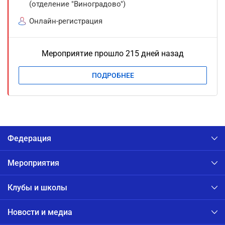
(отделение "Виноградово")
Онлайн-регистрация
Мероприятие прошло 215 дней назад
ПОДРОБНЕЕ
Федерация
Мероприятия
Клубы и школы
Новости и медиа