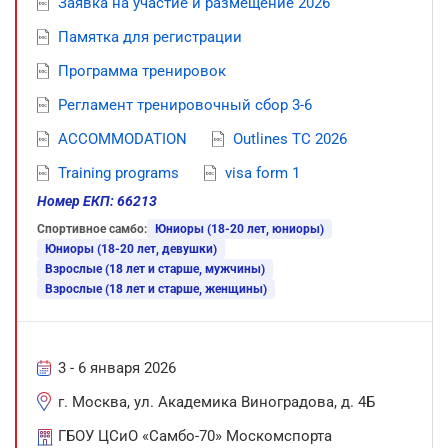
Заявка на участие и размещение 2026
Памятка для регистрации
Программа тренировок
Регламент тренировочный сбор 3-6
ACCOMMODATION
Outlines TC 2026
Training programs
visa form 1
Номер ЕКП: 66213
Спортивное самбо:
Юниоры (18-20 лет, юниоры)
Юниоры (18-20 лет, девушки)
Взрослые (18 лет и старше, мужчины)
Взрослые (18 лет и старше, женщины)
3 - 6 января 2026
г. Москва, ул. Академика Виноградова, д. 4Б
ГБОУ ЦСиО «Самбо-70» Москомспорта