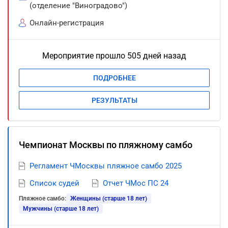
(отделение "Виноградово")
Онлайн-регистрация
Мероприятие прошло 505 дней назад
ПОДРОБНЕЕ
РЕЗУЛЬТАТЫ
Чемпионат Москвы по пляжному самбо
Регламент ЧМосквы пляжное самбо 2025
Список судей
Отчет ЧМос ПС 24
Пляжное самбо:
Женщины (старше 18 лет)
Мужчины (старше 18 лет)