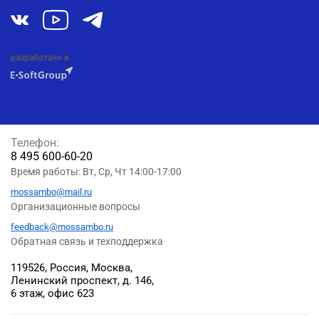
разработано в
Телефон:
8 495 600-60-20
Время работы: Вт, Ср, Чт 14:00-17:00
mossambo@mail.ru
Организационные вопросы
feedback@mossambo.ru
Обратная связь и техподдержка
119526, Россия, Москва,
Ленинский проспект, д. 146,
6 этаж, офис 623