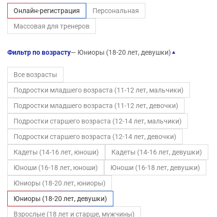
Онлайн-регистрация
Персональная
Массовая для тренеров
Фильтр по возрасту
— Юниоры (18-20 лет, девушки)
▼
Все возрасты
Подростки младшего возраста (11-12 лет, мальчики)
Подростки младшего возраста (11-12 лет, девочки)
Подростки старшего возраста (12-14 лет, мальчики)
Подростки старшего возраста (12-14 лет, девочки)
Кадеты (14-16 лет, юноши)
Кадеты (14-16 лет, девушки)
Юноши (16-18 лет, юноши)
Юноши (16-18 лет, девушки)
Юниоры (18-20 лет, юниоры)
Юниоры (18-20 лет, девушки)
Взрослые (18 лет и старше, мужчины)