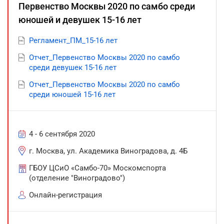
Первенство Москвы 2020 по самбо среди
юношей и девушек 15-16 лет
Регламент_ПМ_15-16 лет
Отчет_Первенство Москвы 2020 по самбо
среди девушек 15-16 лет
Отчет_Первенство Москвы 2020 по самбо
среди юношей 15-16 лет
4 - 6 сентября 2020
г. Москва, ул. Академика Виноградова, д. 4Б
ГБОУ ЦСиО «Самбо-70» Москомспорта
(отделение "Виноградово")
Онлайн-регистрация