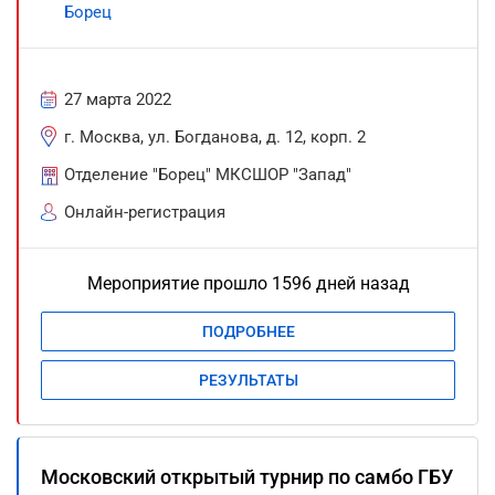
Борец
27 марта 2022
г. Москва, ул. Богданова, д. 12, корп. 2
Отделение "Борец" МКСШОР "Запад"
Онлайн-регистрация
Мероприятие прошло 1596 дней назад
ПОДРОБНЕЕ
РЕЗУЛЬТАТЫ
Московский открытый турнир по самбо ГБУ