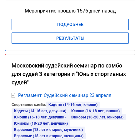
Мероприятие прошло 1576 дней назад
ПОДРОБНЕЕ
РЕЗУЛЬТАТЫ
Московский судейский семинар по самбо
для судей 3 категории и "Юных спортивных
судей"
Регламент_Судейский семинар 23 апреля
Спортивное самбо:
Кадеты (14-16 лет, юноши)
Кадеты (14-16 лет, девушки)
Юноши (16-18 лет, юноши)
Юноши (16-18 лет, девушки)
Юниоры (18-20 лет, юниоры)
Юниоры (18-20 лет, девушки)
Взрослые (18 лет и старше, мужчины)
Взрослые (18 лет и старше, женщины)