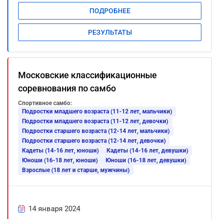
ПОДРОБНЕЕ
РЕЗУЛЬТАТЫ
Московские классификационные
соревнования по самбо
Спортивное самбо:
Подростки младшего возраста (11-12 лет, мальчики)
Подростки младшего возраста (11-12 лет, девочки)
Подростки старшего возраста (12-14 лет, мальчики)
Подростки старшего возраста (12-14 лет, девочки)
Кадеты (14-16 лет, юноши)
Кадеты (14-16 лет, девушки)
Юноши (16-18 лет, юноши)
Юноши (16-18 лет, девушки)
Взрослые (18 лет и старше, мужчины)
14 января 2024