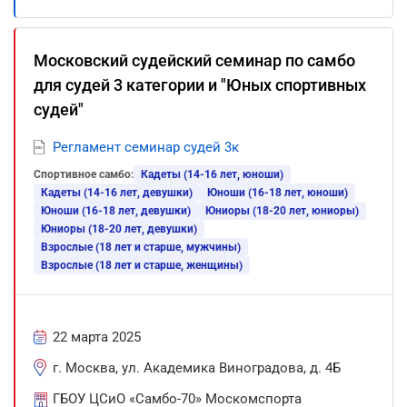
Московский судейский семинар по самбо
для судей 3 категории и "Юных спортивных
судей"
Регламент семинар судей 3к
Спортивное самбо:
Кадеты (14-16 лет, юноши)
Кадеты (14-16 лет, девушки)
Юноши (16-18 лет, юноши)
Юноши (16-18 лет, девушки)
Юниоры (18-20 лет, юниоры)
Юниоры (18-20 лет, девушки)
Взрослые (18 лет и старше, мужчины)
Взрослые (18 лет и старше, женщины)
22 марта 2025
г. Москва, ул. Академика Виноградова, д. 4Б
ГБОУ ЦСиО «Самбо-70» Москомспорта