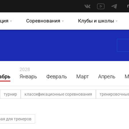
ция
Соревнования
Клубы и школы
2028
абрь
Январь
Февраль
Март
Апрель
М
турнир
классификационные соревнования
тренировочные
ая для тренеров