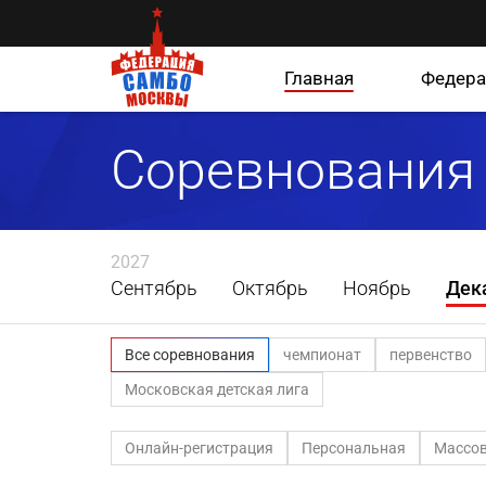
Главная
Федера
Соревнования
2027
Сентябрь
Октябрь
Ноябрь
Дек
Все соревнования
чемпионат
первенство
Московская детская лига
Онлайн-регистрация
Персональная
Массов