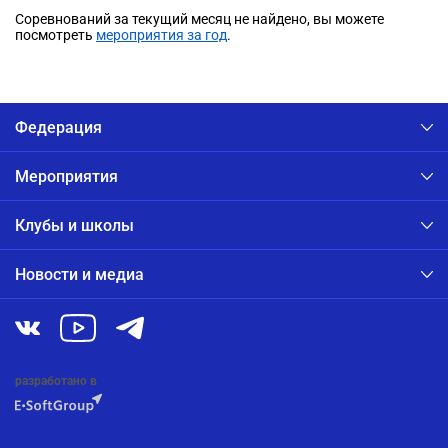
Соревнований за текущий месяц не найдено, вы можете
посмотреть
мероприятия за год
.
Федерация
Мероприятия
Клубы и школы
Новости и медиа
разработано в