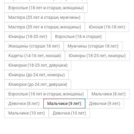
Взрослые (18 лет и старше, женщины)
Мастера (35 лет и старше, мужчины)
Мастера (35 лет и старше, женщины)
Юноши (16-18 лет)
Юниоры (18-20 лет)
Взрослые (18 и старше)
Женщины (старше 18 лет)
Мужчины (старше 18 лет)
Кадеты (14-16 лет, юноши)
Юниоры (18-25 лет, юниоры)
Юниорки (18-25 лет, девушки)
Юниоры (до 24 лет, юниоры)
Юниорки (до 24 лет, девушки)
Взрослые (18 лет и старше, женщины)
Мальчики (8 лет)
Девочки (8 лет)
Мальчики (9 лет)
Девочки (9 лет)
Мальчики (10 лет)
Девочки (10 лет)