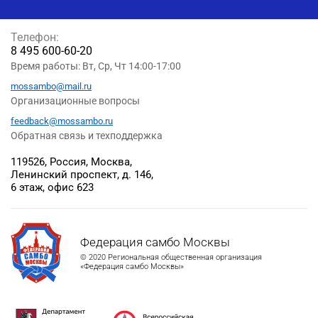
Телефон:
8 495 600-60-20
Время работы: Вт, Ср, Чт 14:00-17:00
mossambo@mail.ru
Организационные вопросы
feedback@mossambo.ru
Обратная связь и техподдержка
119526, Россия, Москва,
Ленинский проспект, д. 146,
6 этаж, офис 623
Федерация самбо Москвы
© 2020 Региональная общественная организация
«Федерация самбо Москвы»