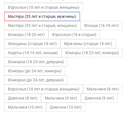
Взрослые (18 лет и старше, женщины)
Мастера (35 лет и старше, мужчины)
Мастера (35 лет и старше, женщины)
Юноши (16-18 лет)
Юниоры (18-20 лет)
Взрослые (18 и старше)
Женщины (старше 18 лет)
Мужчины (старше 18 лет)
Кадеты (14-16 лет, юноши)
Юниоры (18-25 лет, юниоры)
Юниорки (18-25 лет, девушки)
Юниоры (до 24 лет, юниоры)
Юниорки (до 24 лет, девушки)
Взрослые (18 лет и старше, женщины)
Мальчики (8 лет)
Девочки (8 лет)
Мальчики (9 лет)
Девочки (9 лет)
Мальчики (10 лет)
Девочки (10 лет)