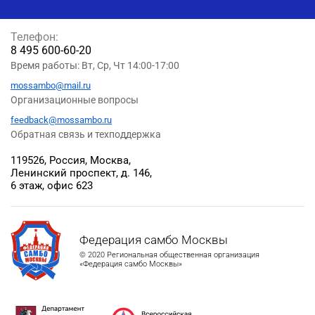
Телефон:
8 495 600-60-20
Время работы: Вт, Ср, Чт 14:00-17:00
mossambo@mail.ru
Организационные вопросы
feedback@mossambo.ru
Обратная связь и техподдержка
119526, Россия, Москва,
Ленинский проспект, д. 146,
6 этаж, офис 623
Федерация самбо Москвы
© 2020 Региональная общественная организация
«Федерация самбо Москвы»