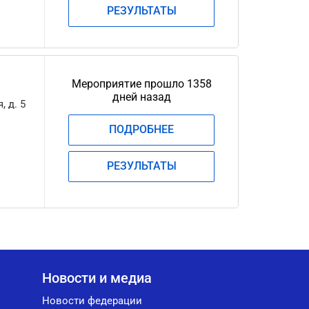
РЕЗУЛЬТАТЫ
Мероприятие прошло 1358
дней назад
, д. 5
.
ПОДРОБНЕЕ
РЕЗУЛЬТАТЫ
Новости и медиа
Новости федерации