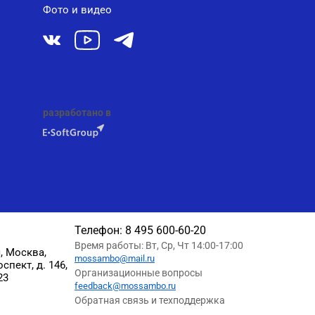
Фото и видео
разработано в
Телефон:
8 495 600-60-20
Время работы: Вт, Ср, Чт 14:00-17:00
, Москва,
mossambo@mail.ru
пект, д. 146,
Организационные вопросы
23
feedback@mossambo.ru
Обратная связь и техподдержка