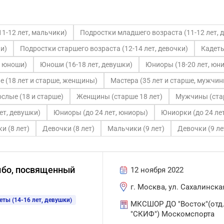
1-12 лет, мальчики)
Подростки младшего возраста (11-12 лет, 
и)
Подростки старшего возраста (12-14 лет, девочки)
Кадеты
, юноши)
Юноши (16-18 лет, девушки)
Юниоры (18-20 лет, юн
е (18 лет и старше, женщины)
Мастера (35 лет и старше, мужчин
слые (18 и старше)
Женщины (старше 18 лет)
Мужчины (стар
ет, девушки)
Юниоры (до 24 лет, юниоры)
Юниорки (до 24 ле
и (8 лет)
Девочки (8 лет)
Мальчики (9 лет)
Девочки (9 ле
мбо, посвященный
12 ноября 2022
г. Москва, ул. Сахалинская
еты (14-16 лет, девушки)
МКСШОР ДО "Восток"(отд
"СКИФ") Москомспорта