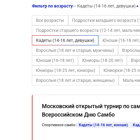
Фильтр по возрасту
— Кадеты (14-16 лет, девушки)
▼
Все возрасты
Подростки младшего возраста (1
Подростки старшего возраста (12-14 лет, мальчик
Кадеты (14-16 лет, девушки)
Юноши (16-18 лет
Взрослые (18 лет и старше, мужчины)
Взрослы
Юноши (16-18 лет)
Юниоры (18-20 лет)
Взро
Юниоры (18-25 лет, юниоры)
Юниорки (18-25 л
Взрослые (18 лет и старше, женщины)
Мальчик
Московский открытый турнир по са
Всероссийском Дню Самбо
Спортивное самбо:
Кадеты (14-16 лет, юноши)
Кад