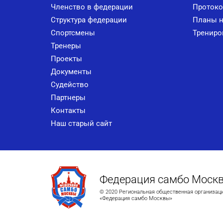
Членство в федерации
Протоко
Структура федерации
Планы н
Спортсмены
Трениро
Тренеры
Проекты
Документы
Судейство
Партнеры
Контакты
Наш старый сайт
Федерация самбо Моск
© 2020 Региональная общественная организац
«Федерация самбо Москвы»