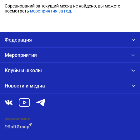
Соревнований за текущий месяц не найдено, вы можете
посмотреть
мероприятия за год
.
Федерация
Мероприятия
Клубы и школы
Новости и медиа
разработано в