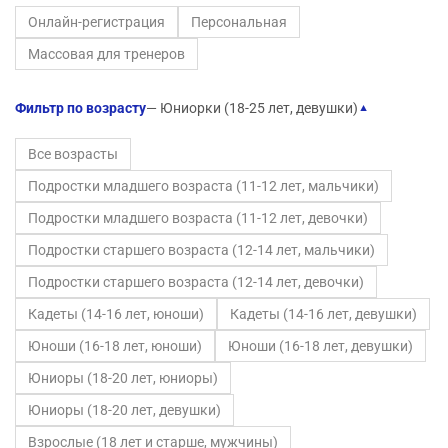
Онлайн-регистрация
Персональная
Массовая для тренеров
Фильтр по возрасту
— Юниорки (18-25 лет, девушки)
▼
Все возрасты
Подростки младшего возраста (11-12 лет, мальчики)
Подростки младшего возраста (11-12 лет, девочки)
Подростки старшего возраста (12-14 лет, мальчики)
Подростки старшего возраста (12-14 лет, девочки)
Кадеты (14-16 лет, юноши)
Кадеты (14-16 лет, девушки)
Юноши (16-18 лет, юноши)
Юноши (16-18 лет, девушки)
Юниоры (18-20 лет, юниоры)
Юниоры (18-20 лет, девушки)
Взрослые (18 лет и старше, мужчины)