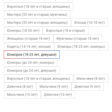
Взрослые (18 лет и старше, женщины)
Мастера (35 лет и старше, мужчины)
Мастера (35 лет и старше, женщины)
Юноши (16-18 лет)
Юниоры (18-20 лет)
Взрослые (18 и старше)
Женщины (старше 18 лет)
Мужчины (старше 18 лет)
Кадеты (14-16 лет, юноши)
Юниоры (18-25 лет, юниоры)
Юниорки (18-25 лет, девушки)
Юниоры (до 24 лет, юниоры)
Юниорки (до 24 лет, девушки)
Взрослые (18 лет и старше, женщины)
Мальчики (8 лет)
Девочки (8 лет)
Мальчики (9 лет)
Девочки (9 лет)
Мальчики (10 лет)
Девочки (10 лет)