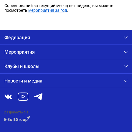
Соревнований за текущий месяц не найдено, вы можете
посмотреть
мероприятия за год
.
Федерация
Мероприятия
Клубы и школы
Новости и медиа
разработано в