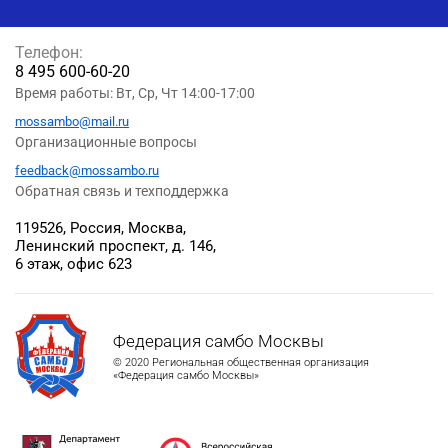
Телефон:
8 495 600-60-20
Время работы: Вт, Ср, Чт 14:00-17:00
mossambo@mail.ru
Организационные вопросы
feedback@mossambo.ru
Обратная связь и техподдержка
119526, Россия, Москва,
Ленинский проспект, д. 146,
6 этаж, офис 623
Федерация самбо Москвы
© 2020 Региональная общественная организация
«Федерация самбо Москвы»