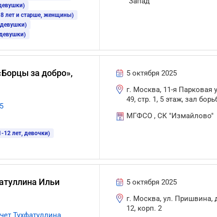
"Запад"
 девушки)
8 лет и старше, женщины)
 девушки)
 девушки)
Борцы за добро»,
5 октября 2025
г. Москва, 11-я Парковая ул
49, стр. 1, 5 этаж, зал бор
5
МГФСО , СК "Измайлово"
-12 лет, девочки)
атуллина Ильи
5 октября 2025
г. Москва, ул. Пришвина,
12, корп. 2
чет Тухфатуллина