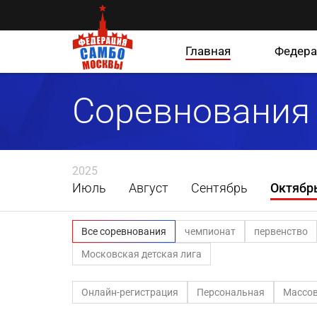
Главная
Федера
Соревнования
2025
Июль
Август
Сентябрь
Октябр
Все соревнования
чемпионат
первенство
Московская детская лига
Онлайн-регистрация
Персональная
Массов