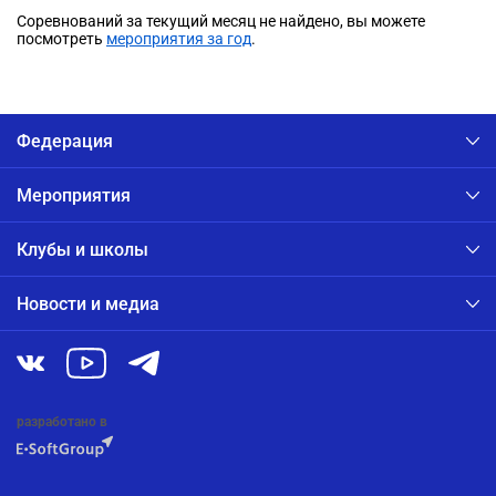
Соревнований за текущий месяц не найдено, вы можете
посмотреть
мероприятия за год
.
Федерация
Мероприятия
Клубы и школы
Новости и медиа
разработано в