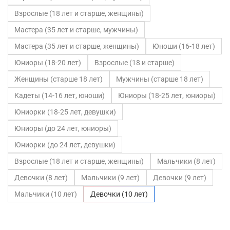
Взрослые (18 лет и старше, женщины)
Мастера (35 лет и старше, мужчины)
Мастера (35 лет и старше, женщины)
Юноши (16-18 лет)
Юниоры (18-20 лет)
Взрослые (18 и старше)
Женщины (старше 18 лет)
Мужчины (старше 18 лет)
Кадеты (14-16 лет, юноши)
Юниоры (18-25 лет, юниоры)
Юниорки (18-25 лет, девушки)
Юниоры (до 24 лет, юниоры)
Юниорки (до 24 лет, девушки)
Взрослые (18 лет и старше, женщины)
Мальчики (8 лет)
Девочки (8 лет)
Мальчики (9 лет)
Девочки (9 лет)
Мальчики (10 лет)
Девочки (10 лет)