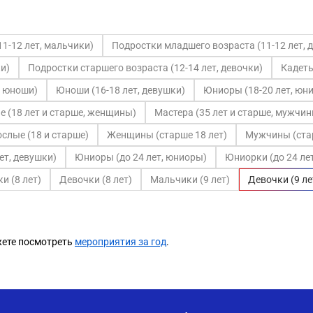
1-12 лет, мальчики)
Подростки младшего возраста (11-12 лет, 
и)
Подростки старшего возраста (12-14 лет, девочки)
Кадеты
, юноши)
Юноши (16-18 лет, девушки)
Юниоры (18-20 лет, юн
е (18 лет и старше, женщины)
Мастера (35 лет и старше, мужчин
слые (18 и старше)
Женщины (старше 18 лет)
Мужчины (стар
ет, девушки)
Юниоры (до 24 лет, юниоры)
Юниорки (до 24 ле
и (8 лет)
Девочки (8 лет)
Мальчики (9 лет)
Девочки (9 ле
жете посмотреть
мероприятия за год
.