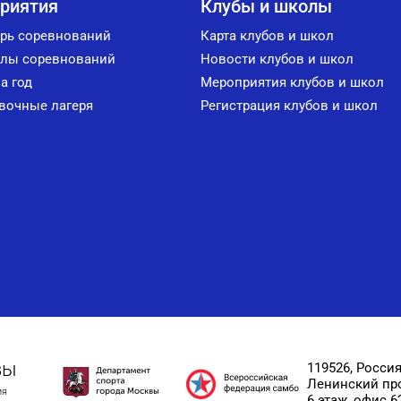
риятия
Клубы и школы
рь соревнований
Карта клубов и школ
лы соревнований
Новости клубов и школ
а год
Мероприятия клубов и школ
вочные лагеря
Регистрация клубов и школ
вы
119526, Россия
Ленинский прос
ия
6 этаж, офис 6