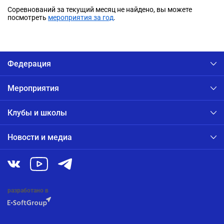
Соревнований за текущий месяц не найдено, вы можете
посмотреть
мероприятия за год
.
Федерация
Мероприятия
Клубы и школы
Новости и медиа
разработано в