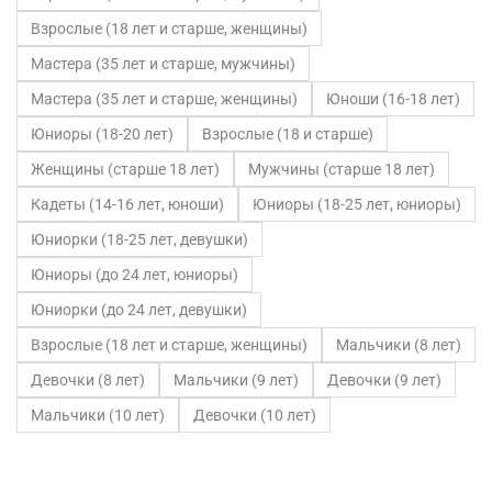
Взрослые (18 лет и старше, женщины)
Мастера (35 лет и старше, мужчины)
Мастера (35 лет и старше, женщины)
Юноши (16-18 лет)
Юниоры (18-20 лет)
Взрослые (18 и старше)
Женщины (старше 18 лет)
Мужчины (старше 18 лет)
Кадеты (14-16 лет, юноши)
Юниоры (18-25 лет, юниоры)
Юниорки (18-25 лет, девушки)
Юниоры (до 24 лет, юниоры)
Юниорки (до 24 лет, девушки)
Взрослые (18 лет и старше, женщины)
Мальчики (8 лет)
Девочки (8 лет)
Мальчики (9 лет)
Девочки (9 лет)
Мальчики (10 лет)
Девочки (10 лет)