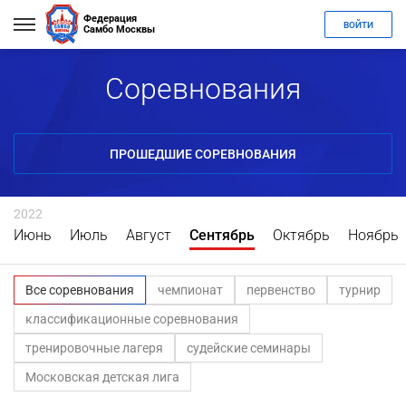
Федерация
ВОЙТИ
Самбо Москвы
Соревнования
ПРОШЕДШИЕ СОРЕВНОВАНИЯ
2022
Июнь
Июль
Август
Сентябрь
Октябрь
Ноябрь
Все соревнования
чемпионат
первенство
турнир
классификационные соревнования
тренировочные лагеря
судейские семинары
Московская детская лига