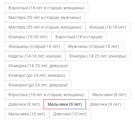
Взрослые (18 лет и старше, женщины)
Мастера (35 лет и старше, мужчины)
Мастера (35 лет и старше, женщины)
Юноши (16-18 лет)
Юниоры (18-20 лет)
Взрослые (18 и старше)
Женщины (старше 18 лет)
Мужчины (старше 18 лет)
Кадеты (14-16 лет, юноши)
Юниоры (18-25 лет, юниоры)
Юниорки (18-25 лет, девушки)
Юниоры (до 24 лет, юниоры)
Юниорки (до 24 лет, девушки)
Взрослые (18 лет и старше, женщины)
Мальчики (8 лет)
Девочки (8 лет)
Мальчики (9 лет)
Девочки (9 лет)
Мальчики (10 лет)
Девочки (10 лет)