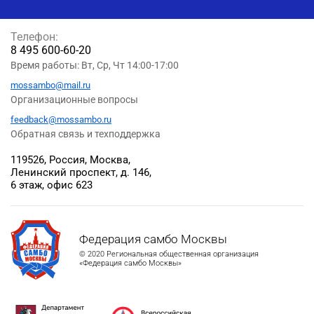
Телефон:
8 495 600-60-20
Время работы: Вт, Ср, Чт 14:00-17:00
mossambo@mail.ru
Организационные вопросы
feedback@mossambo.ru
Обратная связь и техподдержка
119526, Россия, Москва,
Ленинский проспект, д. 146,
6 этаж, офис 623
Федерация самбо Москвы
© 2020 Региональная общественная организация
«Федерация самбо Москвы»