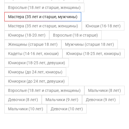
Взрослые (18 лет и старше, женщины)
Мастера (35 лет и старше, мужчины)
Мастера (35 лет и старше, женщины)
Юноши (16-18 лет)
Юниоры (18-20 лет)
Взрослые (18 и старше)
Женщины (старше 18 лет)
Мужчины (старше 18 лет)
Кадеты (14-16 лет, юноши)
Юниоры (18-25 лет, юниоры)
Юниорки (18-25 лет, девушки)
Юниоры (до 24 лет, юниоры)
Юниорки (до 24 лет, девушки)
Взрослые (18 лет и старше, женщины)
Мальчики (8 лет)
Девочки (8 лет)
Мальчики (9 лет)
Девочки (9 лет)
Мальчики (10 лет)
Девочки (10 лет)