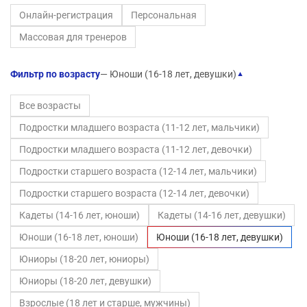
Онлайн-регистрация
Персональная
Массовая для тренеров
Фильтр по возрасту
— Юноши (16-18 лет, девушки)
▼
Все возрасты
Подростки младшего возраста (11-12 лет, мальчики)
Подростки младшего возраста (11-12 лет, девочки)
Подростки старшего возраста (12-14 лет, мальчики)
Подростки старшего возраста (12-14 лет, девочки)
Кадеты (14-16 лет, юноши)
Кадеты (14-16 лет, девушки)
Юноши (16-18 лет, юноши)
Юноши (16-18 лет, девушки)
Юниоры (18-20 лет, юниоры)
Юниоры (18-20 лет, девушки)
Взрослые (18 лет и старше, мужчины)