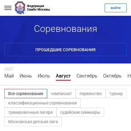
Федерация
ВОЙТИ
Самбо Москвы
Соревнования
ПРОШЕДШИЕ СОРЕВНОВАНИЯ
2027
Май
Июнь
Июль
Август
Сентябрь
Октябрь
Н
Все соревнования
чемпионат
первенство
турнир
классификационные соревнования
тренировочные лагеря
судейские семинары
Московская детская лига