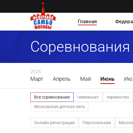
Главная
Федера
Соревнования
2026
Март
Апрель
Май
Июнь
Ию
Все соревнования
чемпионат
первенство
Московская детская лига
Онлайн-регистрация
Персональная
Массов