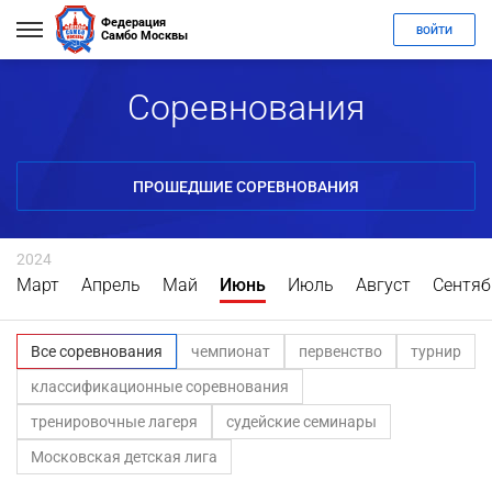
Федерация
ВОЙТИ
Самбо Москвы
Соревнования
ПРОШЕДШИЕ СОРЕВНОВАНИЯ
2024
Март
Апрель
Май
Июнь
Июль
Август
Сентяб
Все соревнования
чемпионат
первенство
турнир
классификационные соревнования
тренировочные лагеря
судейские семинары
Московская детская лига