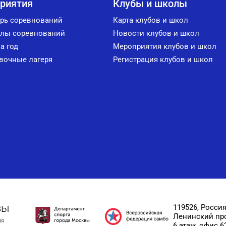
риятия
Клубы и школы
рь соревнований
Карта клубов и школ
лы соревнований
Новости клубов и школ
а год
Мероприятия клубов и школ
вочные лагеря
Регистрация клубов и школ
вы
119526, Россия
Ленинский прос
ия
6 этаж, офис 6