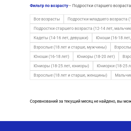
Фильтр по возрасту
— Подростки старшего возраста 
Все возрасты
Подростки младшего возраста (1
Подростки старшего возраста (12-14 лет, мальчик
Кадеты (14-16 лет, девушки)
Юноши (16-18 лет
Взрослые (18 лет и старше, мужчины)
Взрослы
Юноши (16-18 лет)
Юниоры (18-20 лет)
Взро
Юниоры (18-25 лет, юниоры)
Юниорки (18-25 л
Взрослые (18 лет и старше, женщины)
Мальчик
Соревнований за текущий месяц не найдено, вы мо