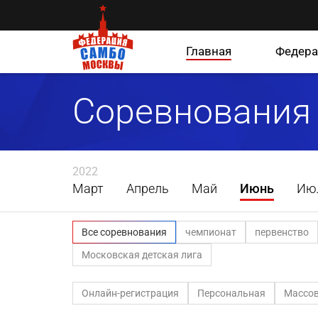
Главная
Федера
Соревнования
2022
Март
Апрель
Май
Июнь
Ию
Все соревнования
чемпионат
первенство
Московская детская лига
Онлайн-регистрация
Персональная
Массов