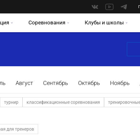
ция
Соревнования
Клубы и школы
ль
Август
Сентябрь
Октябрь
Ноябрь
турнир
классификационные соревнования
тренировочные
ая для тренеров