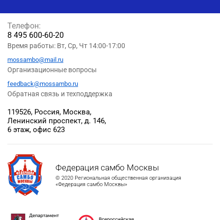
Телефон:
8 495 600-60-20
Время работы: Вт, Ср, Чт 14:00-17:00
mossambo@mail.ru
Организационные вопросы
feedback@mossambo.ru
Обратная связь и техподдержка
119526, Россия, Москва,
Ленинский проспект, д. 146,
6 этаж, офис 623
Федерация самбо Москвы
© 2020 Региональная общественная организация
«Федерация самбо Москвы»