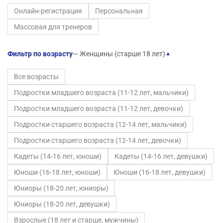
Онлайн-регистрация
Персональная
Массовая для тренеров
Фильтр по возрасту
— Женщины (старше 18 лет)
▼
Все возрасты
Подростки младшего возраста (11-12 лет, мальчики)
Подростки младшего возраста (11-12 лет, девочки)
Подростки старшего возраста (12-14 лет, мальчики)
Подростки старшего возраста (12-14 лет, девочки)
Кадеты (14-16 лет, юноши)
Кадеты (14-16 лет, девушки)
Юноши (16-18 лет, юноши)
Юноши (16-18 лет, девушки)
Юниоры (18-20 лет, юниоры)
Юниоры (18-20 лет, девушки)
Взрослые (18 лет и старше, мужчины)