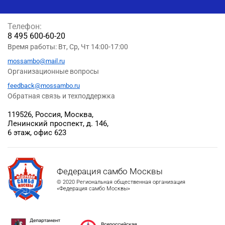
Телефон:
8 495 600-60-20
Время работы: Вт, Ср, Чт 14:00-17:00
mossambo@mail.ru
Организационные вопросы
feedback@mossambo.ru
Обратная связь и техподдержка
119526, Россия, Москва,
Ленинский проспект, д. 146,
6 этаж, офис 623
Федерация самбо Москвы
© 2020 Региональная общественная организация
«Федерация самбо Москвы»