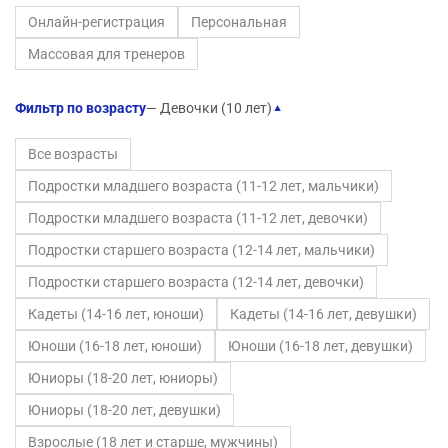
Онлайн-регистрация
Персональная
Массовая для тренеров
Фильтр по возрасту
— Девочки (10 лет)
▼
Все возрасты
Подростки младшего возраста (11-12 лет, мальчики)
Подростки младшего возраста (11-12 лет, девочки)
Подростки старшего возраста (12-14 лет, мальчики)
Подростки старшего возраста (12-14 лет, девочки)
Кадеты (14-16 лет, юноши)
Кадеты (14-16 лет, девушки)
Юноши (16-18 лет, юноши)
Юноши (16-18 лет, девушки)
Юниоры (18-20 лет, юниоры)
Юниоры (18-20 лет, девушки)
Взрослые (18 лет и старше, мужчины)