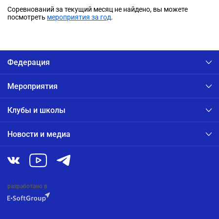
Соревнований за текущий месяц не найдено, вы можете
посмотреть
мероприятия за год
.
Федерация
Мероприятия
Клубы и школы
Новости и медиа
разработано в