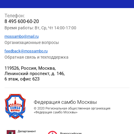
Телефон:
8 495 600-60-20
Время работы: Вт, Ср, Чт 14:00-17:00
mossambo@mail.ru
Организационные вопросы
feedback@mossambo.ru
Обратная связь и техподдержка
119526, Россия, Москва,
Ленинский проспект, д. 146,
6 этаж, офис 623
Федерация самбо Москвы
© 2020 Региональная общественная организация
«Федерация самбо Москвы»