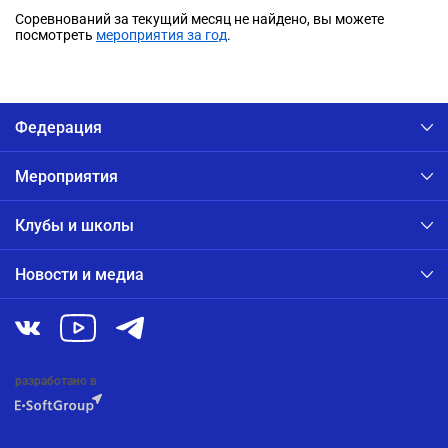
Соревнований за текущий месяц не найдено, вы можете
посмотреть
мероприятия за год
.
Федерация
Мероприятия
Клубы и школы
Новости и медиа
разработано в