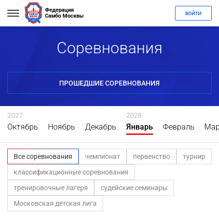
Федерация
ВОЙТИ
Самбо Москвы
Соревнования
ПРОШЕДШИЕ СОРЕВНОВАНИЯ
2027
2028
Октябрь
Ноябрь
Декабрь
Январь
Февраль
Мар
Все соревнования
чемпионат
первенство
турнир
классификационные соревнования
тренировочные лагеря
судейские семинары
Московская детская лига