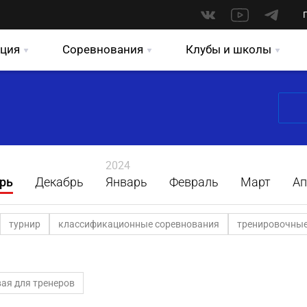
ция
Соревнования
Клубы и школы
2024
рь
Декабрь
Январь
Февраль
Март
Ап
турнир
классификационные соревнования
тренировочные
ая для тренеров