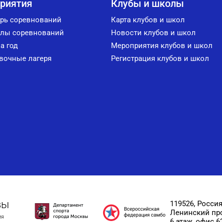
риятия
Клубы и школы
рь соревнований
Карта клубов и школ
лы соревнований
Новости клубов и школ
а год
Мероприятия клубов и школ
вочные лагеря
Регистрация клубов и школ
вы
119526, Россия
Ленинский прос
ия
6 этаж, офис 6