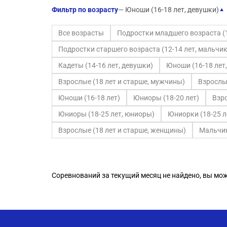
Фильтр по возрасту
— Юноши (16-18 лет, девушки)
▼
Все возрасты
Подростки младшего возраста (1
Подростки старшего возраста (12-14 лет, мальчик
Кадеты (14-16 лет, девушки)
Юноши (16-18 лет
Взрослые (18 лет и старше, мужчины)
Взрослы
Юноши (16-18 лет)
Юниоры (18-20 лет)
Взро
Юниоры (18-25 лет, юниоры)
Юниорки (18-25 л
Взрослые (18 лет и старше, женщины)
Мальчик
Соревнований за текущий месяц не найдено, вы мо