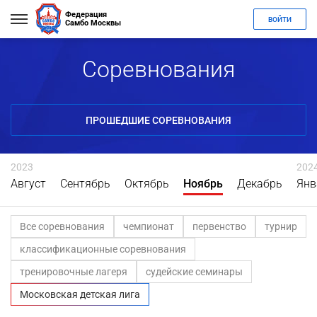
Федерация
ВОЙТИ
Самбо Москвы
Соревнования
ПРОШЕДШИЕ СОРЕВНОВАНИЯ
2023
202
Август
Сентябрь
Октябрь
Ноябрь
Декабрь
Янв
Все соревнования
чемпионат
первенство
турнир
классификационные соревнования
тренировочные лагеря
судейские семинары
Московская детская лига