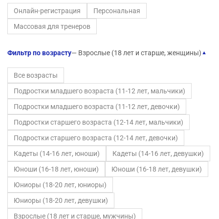
Онлайн-регистрация
Персональная
Массовая для тренеров
Фильтр по возрасту
— Взрослые (18 лет и старше, женщины)
▼
Все возрасты
Подростки младшего возраста (11-12 лет, мальчики)
Подростки младшего возраста (11-12 лет, девочки)
Подростки старшего возраста (12-14 лет, мальчики)
Подростки старшего возраста (12-14 лет, девочки)
Кадеты (14-16 лет, юноши)
Кадеты (14-16 лет, девушки)
Юноши (16-18 лет, юноши)
Юноши (16-18 лет, девушки)
Юниоры (18-20 лет, юниоры)
Юниоры (18-20 лет, девушки)
Взрослые (18 лет и старше, мужчины)